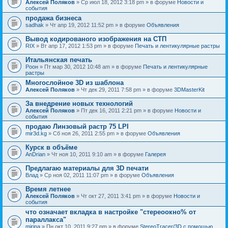
Алексей Поляков
» Ср июл 18, 2012 3:18 pm » в форуме
Новости и
события
продажа бизнеса
sadhak
» Чт апр 19, 2012 11:52 pm » в форуме
Объявления
Вывод кодированого изображения на СТП
RIX
» Вт апр 17, 2012 1:53 pm » в форуме
Печать и лентикулярные растры
Итальянская печать
Pоон
» Пт мар 30, 2012 10:48 am » в форуме
Печать и лентикулярные
растры
Многослойное 3D из шаблона
Алексей Поляков
» Чт дек 29, 2011 7:58 pm » в форуме
3DMasterKit
За внедрение новых технологий
Алексей Поляков
» Пт дек 16, 2011 2:21 pm » в форуме
Новости и
события
продаю Линзовый растр 75 LPI
mir3d.kg
» Сб ноя 26, 2011 2:55 pm » в форуме
Объявления
Курск в объёме
AnDrian
» Чт ноя 10, 2011 9:10 am » в форуме
Галерея
Предлагаю материалы для 3D печати
Влад
» Ср ноя 02, 2011 11:07 pm » в форуме
Объявления
Время летнее
Алексей Поляков
» Чт окт 27, 2011 3:41 pm » в форуме
Новости и
события
что означает вкладка в настройке "стереоокно% от
параллакса"
mirina
» Пн окт 10, 2011 9:27 pm » в форуме
StereoTracer/3D с помощью