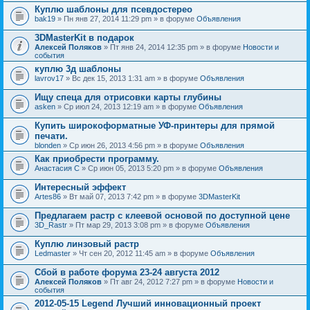
Куплю шаблоны для псевдостерео
bak19
» Пн янв 27, 2014 11:29 pm » в форуме
Объявления
3DMasterKit в подарок
Алексей Поляков
» Пт янв 24, 2014 12:35 pm » в форуме
Новости и
события
куплю 3д шаблоны
lavrov17
» Вс дек 15, 2013 1:31 am » в форуме
Объявления
Ищу спеца для отрисовки карты глубины
asken
» Ср июл 24, 2013 12:19 am » в форуме
Объявления
Купить широкоформатные УФ-принтеры для прямой
печати.
blonden
» Ср июн 26, 2013 4:56 pm » в форуме
Объявления
Как приобрести программу.
Анастасия С
» Ср июн 05, 2013 5:20 pm » в форуме
Объявления
Интересный эффект
Artes86
» Вт май 07, 2013 7:42 pm » в форуме
3DMasterKit
Предлагаем растр с клеевой основой по доступной цене
3D_Rastr
» Пт мар 29, 2013 3:08 pm » в форуме
Объявления
Куплю линзовый растр
Ledmaster
» Чт сен 20, 2012 11:45 am » в форуме
Объявления
Сбой в работе форума 23-24 августа 2012
Алексей Поляков
» Пт авг 24, 2012 7:27 pm » в форуме
Новости и
события
2012-05-15 Legend Лучший инновационный проект