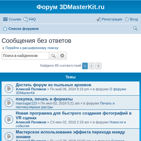
Форум 3DMasterKit.ru
Ссылки
FAQ
Регистрация
Вход
Список форумов
ои
Сообщения без ответов
ск
Перейти к расширенному поиску
Найдено 89 соответствий
1
2
Темы
Достать форум из пыльных архивов
Алексей Поляков
» Пн май 06, 2024 9:19 pm » в форуме
О форуме
3DMasterKit
покупка, печать и форматы
maxsugar123
» Пн июл 02, 2018 5:21 am » в форуме
Печать и
лентикулярные растры
Новая программа для быстрого создания фотографий в
VR сценах
Алексей Поляков
» Сб июн 02, 2018 2:19 am » в форуме
Новости и
события
Мастерское использование эффекта перехода между
зонами
Алексей Поляков
» Пн май 28, 2018 10:00 pm » в форуме
Галерея