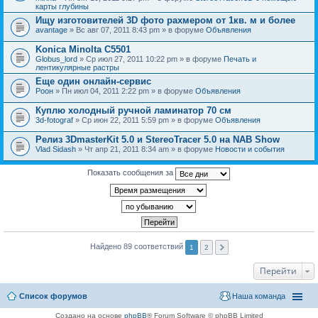
карты глубины
Ищу изготовителей 3D фото рахмером от 1кв. м и более
avantage
» Вс авг 07, 2011 8:43 pm » в форуме
Объявления
Konica Minolta C5501
Globus_lord
» Ср июл 27, 2011 10:22 pm » в форуме
Печать и
лентикулярные растры
Еще один онлайн-сервис
Pоон
» Пн июл 04, 2011 2:22 pm » в форуме
Объявления
Куплю холодный ручной ламинатор 70 см
3d-fotograf
» Ср июн 22, 2011 5:59 pm » в форуме
Объявления
Релиз 3DmasterKit 5.0 и StereoTracer 5.0 на NAB Show
Vlad Sidash
» Чт апр 21, 2011 8:34 am » в форуме
Новости и события
Показать сообщения за
Найдено 89 соответствий
1
2
Перейти
Список форумов
Наша команда
Создано на основе
phpBB
® Forum Software © phpBB Limited