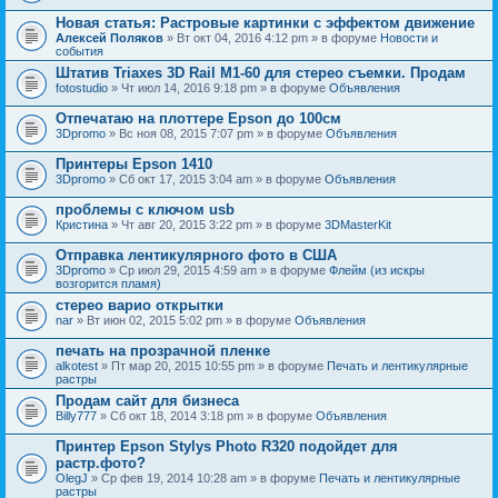
Новая статья: Растровые картинки с эффектом движение
Алексей Поляков
» Вт окт 04, 2016 4:12 pm » в форуме
Новости и
события
Штатив Triaxes 3D Rail M1-60 для стерео съемки. Продам
fotostudio
» Чт июл 14, 2016 9:18 pm » в форуме
Объявления
Отпечатаю на плоттере Epson до 100см
3Dpromo
» Вс ноя 08, 2015 7:07 pm » в форуме
Объявления
Принтеры Epson 1410
3Dpromo
» Сб окт 17, 2015 3:04 am » в форуме
Объявления
проблемы с ключом usb
Кристина
» Чт авг 20, 2015 3:22 pm » в форуме
3DMasterKit
Отправка лентикулярного фото в США
3Dpromo
» Ср июл 29, 2015 4:59 am » в форуме
Флейм (из искры
возгорится пламя)
стерео варио открытки
nar
» Вт июн 02, 2015 5:02 pm » в форуме
Объявления
печать на прозрачной пленке
alkotest
» Пт мар 20, 2015 10:55 pm » в форуме
Печать и лентикулярные
растры
Продам сайт для бизнеса
Billy777
» Сб окт 18, 2014 3:18 pm » в форуме
Объявления
Принтер Epson Stylys Photo R320 подойдет для
растр.фото?
OlegJ
» Ср фев 19, 2014 10:28 am » в форуме
Печать и лентикулярные
растры