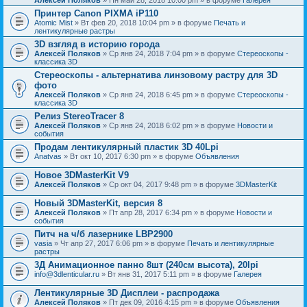
Принтер Canon PIXMA iP110
Atomic Mist
» Вт фев 20, 2018 10:04 pm » в форуме
Печать и
лентикулярные растры
3D взгляд в историю города
Алексей Поляков
» Ср янв 24, 2018 7:04 pm » в форуме
Стереоскопы -
классика 3D
Стереоскопы - альтернатива линзовому растру для 3D
фото
Алексей Поляков
» Ср янв 24, 2018 6:45 pm » в форуме
Стереоскопы -
классика 3D
Релиз StereoTracer 8
Алексей Поляков
» Ср янв 24, 2018 6:02 pm » в форуме
Новости и
события
Продам лентикулярный пластик 3D 40Lpi
Anatvas
» Вт окт 10, 2017 6:30 pm » в форуме
Объявления
Новое 3DMasterKit V9
Алексей Поляков
» Ср окт 04, 2017 9:48 pm » в форуме
3DMasterKit
Новый 3DMasterKit, версия 8
Алексей Поляков
» Пт апр 28, 2017 6:34 pm » в форуме
Новости и
события
Питч на ч/б лазернике LBP2900
vasia
» Чт апр 27, 2017 6:06 pm » в форуме
Печать и лентикулярные
растры
3Д Анимационное панно 8шт (240см высота), 20lpi
info@3dlenticular.ru
» Вт янв 31, 2017 5:11 pm » в форуме
Галерея
Лентикулярные 3D Дисплеи - распродажа
Алексей Поляков
» Пт дек 09, 2016 4:15 pm » в форуме
Объявления