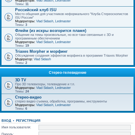
Модераторы:
Vlad Sidash
,
Ledmaster
Темы:
11
Российский клуб ISU
Место общения для участников неформального "Клуба Стереоскопистов
ISU России"
Модераторы:
Vlad Sidash
,
Ledmaster
Темы:
3
Флейм (из искры возгорится пламя)
Общение на темы произвольные, но все-таки связанные с 3D и
программным обеспечением
Модераторы:
Vlad Sidash
,
Ledmaster
Темы:
19
Triaxes Morpher и морфинг
Обсуждение создания эффектов морфинга в программе Triaxes Morpher
Модератор:
Vlad Sidash
Темы:
2
Стерео-телевидение
3D TV
Про 3D телевизоры, телевидение и т.п.
Модераторы:
Vlad Sidash
,
Ledmaster
Темы:
24
Стерео-видео
стерео видео съемка, обработка, программы, инструменты
Модераторы:
Vlad Sidash
,
Ledmaster
Темы:
6
ВХОД
•
РЕГИСТРАЦИЯ
Имя пользователя:
Пароль: