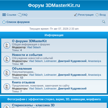
Форум 3DMasterKit.ru
Ссылки
FAQ
Регистрация
Вход
Список форумов
ои
Текущее время: Пт авг 07, 2026 2:33 am
ск
Информация
О форуме 3DMasterKit
Общая информация о форуме
Модератор:
Vlad Sidash
Темы:
4
Новости и события
Обсуждение новостей и событий
Модераторы:
Vlad Sidash
,
Ledmaster
,
Дмитрий Кудрявский
,
Anastasiya
Темы:
60
Объявления
Покупка/продажа...
Модераторы:
Vlad Sidash
,
Ledmaster
,
Дмитрий Кудрявский
,
Anastasiya
Темы:
53
Книга отзывов
Предложения, пожелания, замечания по сайту
Модераторы:
Vlad Sidash
,
Ledmaster
,
Дмитрий Кудрявский
Темы:
7
Фотографии с эффектом стерео, варио, 3D, анимации, морфинга
Стереоскопы - классика 3D