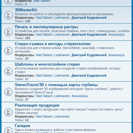
Модератор:
Vlad Sidash
Темы:
2
3DMasterKit
Вопросы по работе и обсуждение функциональности программы
Модераторы:
Vlad Sidash
,
Ledmaster
,
Дмитрий Кудрявский
Темы:
145
Печать и лентикулярные растры
Устройства для печати, полезные приемы, питч-тест, совмещение, склейка
Модераторы:
Vlad Sidash
,
Ledmaster
,
Дмитрий Кудрявский
,
Anastasiya
Темы:
181
Стерео-съемка и методы стереоскопии
Устройства для стереосъемки, StereoMeter, анаглиф, стереоскоп,
интерлейс...
Модераторы:
Vlad Sidash
,
Ledmaster
,
Дмитрий Кудрявский
,
Anastasiya
Темы:
33
Шаблоны и многослойное стерео
Использование шаблонов для создания стерео-изображений, псевдо-
стерео
Модераторы:
Vlad Sidash
,
Ledmaster
,
Дмитрий Кудрявский
Темы:
17
StereoTracer/3D с помощью карты глубины
Вопросы создания 3D изображений методом "карты глубины", работа с
программой StereoTracer
Модераторы:
Vlad Sidash
,
Ledmaster
,
Anastasiya
Темы:
27
Реализация продукции
Маркетинг стерео продукции: как найти заказы? какую поставить цену?
Обмен опытом
Модераторы:
Vlad Sidash
,
Ledmaster
Темы:
12
Галерея
Здесь можно размещать работы участников форума