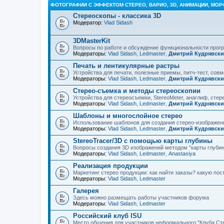
ФОТОГРАФИИ С ЭФФЕКТОМ СТЕРЕО, ВАРИО, 3D, АНИМАЦИИ, МОР
Стереоскопы - классика 3D
Модератор:
Vlad Sidash
3DMasterKit
Вопросы по работе и обсуждение функциональности про
Модераторы:
Vlad Sidash
,
Ledmaster
,
Дмитрий Кудрявск
Печать и лентикулярные растры
Устройства для печати, полезные приемы, питч-тест, сов
Модераторы:
Vlad Sidash
,
Ledmaster
,
Дмитрий Кудрявск
Стерео-съемка и методы стереоскопии
Устройства для стереосъемки, StereoMeter, анаглиф, стере
Модераторы:
Vlad Sidash
,
Ledmaster
,
Дмитрий Кудрявск
Шаблоны и многослойное стерео
Использование шаблонов для создания стерео-изображени
Модераторы:
Vlad Sidash
,
Ledmaster
,
Дмитрий Кудрявск
StereoTracer/3D с помощью карты глубины
Вопросы создания 3D изображений методом "карты глубин
Модераторы:
Vlad Sidash
,
Ledmaster
,
Anastasiya
Реализация продукции
Маркетинг стерео продукции: как найти заказы? какую по
Модераторы:
Vlad Sidash
,
Ledmaster
Галерея
Здесь можно размещать работы участников форума
Модераторы:
Vlad Sidash
,
Ledmaster
Российский клуб ISU
Место общения для участников неформального "Клуба Ст