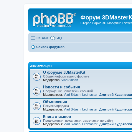
Форум 3DMasterKi
Стерео Варио 3D Морфинг Triaxes 
Ссылки
FAQ
Список форумов
ИНФОРМАЦИЯ
О форуме 3DMasterKit
Общая информация о форуме
Модератор:
Vlad Sidash
Новости и события
Обсуждение новостей и событий
Модераторы:
Vlad Sidash
,
Ledmaster
,
Дмитрий Кудрявск
Объявления
Покупка/продажа...
Модераторы:
Vlad Sidash
,
Ledmaster
,
Дмитрий Кудрявск
Книга отзывов
Предложения, пожелания, замечания по сайту
Модераторы:
Vlad Sidash
,
Ledmaster
,
Дмитрий Кудрявск