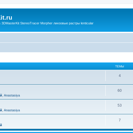
t.ru
3DMasterKit StereoTracer Morpher линзовые растры lenticular
ТЕМЫ
4
60
ий
,
Anastasiya
53
ий
,
Anastasiya
7
ий