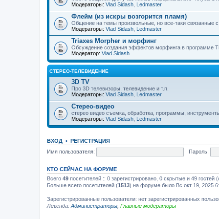
Модераторы:
Vlad Sidash
,
Ledmaster
Флейм (из искры возгорится пламя)
Общение на темы произвольные, но все-таки связанные 
Модераторы:
Vlad Sidash
,
Ledmaster
Triaxes Morpher и морфинг
Обсуждение создания эффектов морфинга в программе Tr
Модератор:
Vlad Sidash
СТЕРЕО-ТЕЛЕВИДЕНИЕ
3D TV
Про 3D телевизоры, телевидение и т.п.
Модераторы:
Vlad Sidash
,
Ledmaster
Стерео-видео
стерео видео съемка, обработка, программы, инструмент
Модераторы:
Vlad Sidash
,
Ledmaster
ВХОД
•
РЕГИСТРАЦИЯ
Имя пользователя:
Пароль:
КТО СЕЙЧАС НА ФОРУМЕ
Всего
49
посетителей :: 0 зарегистрировано, 0 скрытые и 49 гостей
Больше всего посетителей (
1513
) на форуме было Вс окт 19, 2025 6
Зарегистрированные пользователи: нет зарегистрированных польз
Легенда:
Администраторы
,
Главные модераторы