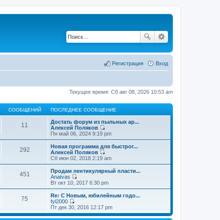
Регистрация
Вход
Текущее время: Сб авг 08, 2026 10:53 am
СООБЩЕНИЙ
ПОСЛЕДНЕЕ СООБЩЕНИЕ
Достать форум из пыльных ар...
11
Алексей Поляков
П
Пн май 06, 2024 9:19 pm
е
р
Новая программа для быстрог...
292
е
Алексей Поляков
й
П
Сб июн 02, 2018 2:19 am
т
е
и
р
Продам лентикулярный пласти...
451
к
е
Anatvas
п
й
П
Вт окт 10, 2017 6:30 pm
о
т
е
с
и
р
Re: С Новым, юбилейным годо...
л
75
к
е
fyl2000
е
п
й
П
Пт дек 30, 2016 12:17 pm
д
о
т
е
н
с
и
р