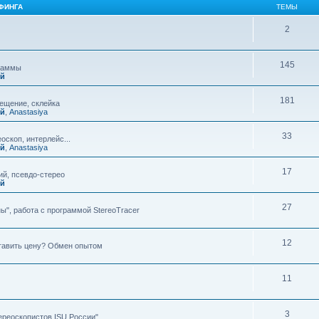
ФИНГА
ТЕМЫ
2
145
граммы
ий
181
мещение, склейка
ий
,
Anastasiya
33
оскоп, интерлейс...
ий
,
Anastasiya
17
й, псевдо-стерео
ий
27
ы", работа с программой StereoTracer
12
ставить цену? Обмен опытом
11
3
ереоскопистов ISU России"