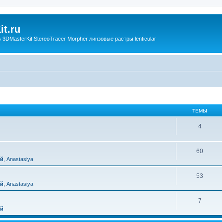
t.ru
3DMasterKit StereoTracer Morpher линзовые растры lenticular
ТЕМЫ
4
60
ий
,
Anastasiya
53
ий
,
Anastasiya
7
ий