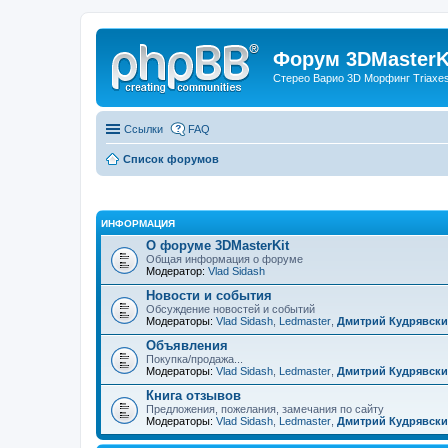
Форум 3DMasterKi
Стерео Варио 3D Морфинг Triaxes 
Ссылки
FAQ
Список форумов
ИНФОРМАЦИЯ
О форуме 3DMasterKit
Общая информация о форуме
Модератор:
Vlad Sidash
Новости и события
Обсуждение новостей и событий
Модераторы:
Vlad Sidash
,
Ledmaster
,
Дмитрий Кудрявск
Объявления
Покупка/продажа...
Модераторы:
Vlad Sidash
,
Ledmaster
,
Дмитрий Кудрявск
Книга отзывов
Предложения, пожелания, замечания по сайту
Модераторы:
Vlad Sidash
,
Ledmaster
,
Дмитрий Кудрявск