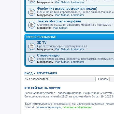
Модераторы:
Vlad Sidash
,
Ledmaster
Флейм (из искры возгорится пламя)
Общение на темы произвольные, но все-таки связанные 
Модераторы:
Vlad Sidash
,
Ledmaster
Triaxes Morpher и морфинг
Обсуждение создания эффектов морфинга в программе Tr
Модератор:
Vlad Sidash
СТЕРЕО-ТЕЛЕВИДЕНИЕ
3D TV
Про 3D телевизоры, телевидение и т.п.
Модераторы:
Vlad Sidash
,
Ledmaster
Стерео-видео
стерео видео съемка, обработка, программы, инструмент
Модераторы:
Vlad Sidash
,
Ledmaster
ВХОД
•
РЕГИСТРАЦИЯ
Имя пользователя:
Пароль:
КТО СЕЙЧАС НА ФОРУМЕ
Всего
62
посетителей :: 0 зарегистрировано, 0 скрытые и 62 гостей
Больше всего посетителей (
1513
) на форуме было Вс окт 19, 2025 6
Зарегистрированные пользователи: нет зарегистрированных польз
Легенда:
Администраторы
,
Главные модераторы