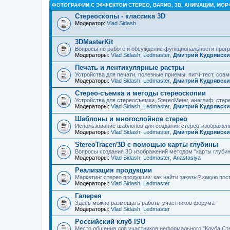
ФОТОГРАФИИ С ЭФФЕКТОМ СТЕРЕО, ВАРИО, 3D, АНИМАЦИИ, МОР
Стереоскопы - классика 3D
Модератор:
Vlad Sidash
3DMasterKit
Вопросы по работе и обсуждение функциональности про
Модераторы:
Vlad Sidash
,
Ledmaster
,
Дмитрий Кудрявск
Печать и лентикулярные растры
Устройства для печати, полезные приемы, питч-тест, сов
Модераторы:
Vlad Sidash
,
Ledmaster
,
Дмитрий Кудрявск
Стерео-съемка и методы стереоскопии
Устройства для стереосъемки, StereoMeter, анаглиф, стере
Модераторы:
Vlad Sidash
,
Ledmaster
,
Дмитрий Кудрявск
Шаблоны и многослойное стерео
Использование шаблонов для создания стерео-изображени
Модераторы:
Vlad Sidash
,
Ledmaster
,
Дмитрий Кудрявск
StereoTracer/3D с помощью карты глубины
Вопросы создания 3D изображений методом "карты глубин
Модераторы:
Vlad Sidash
,
Ledmaster
,
Anastasiya
Реализация продукции
Маркетинг стерео продукции: как найти заказы? какую по
Модераторы:
Vlad Sidash
,
Ledmaster
Галерея
Здесь можно размещать работы участников форума
Модераторы:
Vlad Sidash
,
Ledmaster
Российский клуб ISU
Место общения для участников неформального "Клуба Ст