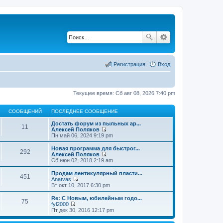
Регистрация
Вход
Текущее время: Сб авг 08, 2026 7:40 pm
СООБЩЕНИЙ
ПОСЛЕДНЕЕ СООБЩЕНИЕ
Достать форум из пыльных ар...
11
Алексей Поляков
П
Пн май 06, 2024 9:19 pm
е
р
Новая программа для быстрог...
292
е
Алексей Поляков
й
П
Сб июн 02, 2018 2:19 am
т
е
и
р
Продам лентикулярный пласти...
451
к
е
Anatvas
п
й
П
Вт окт 10, 2017 6:30 pm
о
т
е
с
и
р
Re: С Новым, юбилейным годо...
л
75
к
е
fyl2000
е
п
й
П
Пт дек 30, 2016 12:17 pm
д
о
т
е
н
с
и
р