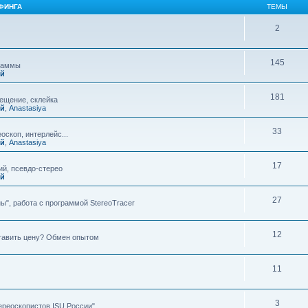
ФИНГА
ТЕМЫ
2
145
граммы
ий
181
мещение, склейка
ий
,
Anastasiya
33
оскоп, интерлейс...
ий
,
Anastasiya
17
й, псевдо-стерео
ий
27
ы", работа с программой StereoTracer
12
ставить цену? Обмен опытом
11
3
ереоскопистов ISU России"