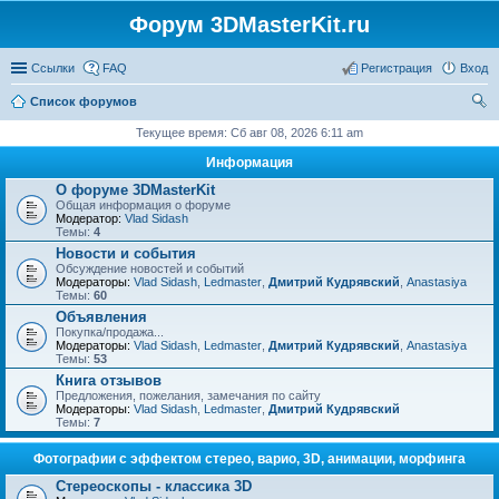
Форум 3DMasterKit.ru
Ссылки
FAQ
Регистрация
Вход
Список форумов
ои
Текущее время: Сб авг 08, 2026 6:11 am
ск
Информация
О форуме 3DMasterKit
Общая информация о форуме
Модератор:
Vlad Sidash
Темы:
4
Новости и события
Обсуждение новостей и событий
Модераторы:
Vlad Sidash
,
Ledmaster
,
Дмитрий Кудрявский
,
Anastasiya
Темы:
60
Объявления
Покупка/продажа...
Модераторы:
Vlad Sidash
,
Ledmaster
,
Дмитрий Кудрявский
,
Anastasiya
Темы:
53
Книга отзывов
Предложения, пожелания, замечания по сайту
Модераторы:
Vlad Sidash
,
Ledmaster
,
Дмитрий Кудрявский
Темы:
7
Фотографии с эффектом стерео, варио, 3D, анимации, морфинга
Стереоскопы - классика 3D