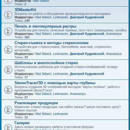
Модератор:
Vlad Sidash
Темы:
2
3DMasterKit
Вопросы по работе и обсуждение функциональности программы
Модераторы:
Vlad Sidash
,
Ledmaster
,
Дмитрий Кудрявский
Темы:
145
Печать и лентикулярные растры
Устройства для печати, полезные приемы, питч-тест, совмещение, склейка
Модераторы:
Vlad Sidash
,
Ledmaster
,
Дмитрий Кудрявский
,
Anastasiya
Темы:
181
Стерео-съемка и методы стереоскопии
Устройства для стереосъемки, StereoMeter, анаглиф, стереоскоп,
интерлейс...
Модераторы:
Vlad Sidash
,
Ledmaster
,
Дмитрий Кудрявский
,
Anastasiya
Темы:
33
Шаблоны и многослойное стерео
Использование шаблонов для создания стерео-изображений, псевдо-
стерео
Модераторы:
Vlad Sidash
,
Ledmaster
,
Дмитрий Кудрявский
Темы:
17
StereoTracer/3D с помощью карты глубины
Вопросы создания 3D изображений методом "карты глубины", работа с
программой StereoTracer
Модераторы:
Vlad Sidash
,
Ledmaster
,
Anastasiya
Темы:
27
Реализация продукции
Маркетинг стерео продукции: как найти заказы? какую поставить цену?
Обмен опытом
Модераторы:
Vlad Sidash
,
Ledmaster
Темы:
12
Галерея
Здесь можно размещать работы участников форума