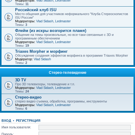
Модераторы:
Vlad Sidash
,
Ledmaster
Темы:
11
Российский клуб ISU
Место общения для участников неформального "Клуба Стереоскопистов
ISU России"
Модераторы:
Vlad Sidash
,
Ledmaster
Темы:
3
Флейм (из искры возгорится пламя)
Общение на темы произвольные, но все-таки связанные с 3D и
программным обеспечением
Модераторы:
Vlad Sidash
,
Ledmaster
Темы:
19
Triaxes Morpher и морфинг
Обсуждение создания эффектов морфинга в программе Triaxes Morpher
Модератор:
Vlad Sidash
Темы:
2
Стерео-телевидение
3D TV
Про 3D телевизоры, телевидение и т.п.
Модераторы:
Vlad Sidash
,
Ledmaster
Темы:
24
Стерео-видео
стерео видео съемка, обработка, программы, инструменты
Модераторы:
Vlad Sidash
,
Ledmaster
Темы:
6
ВХОД
•
РЕГИСТРАЦИЯ
Имя пользователя:
Пароль: