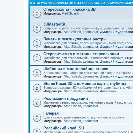
ФОТОГРАФИИ С ЭФФЕКТОМ СТЕРЕО, ВАРИО, 3D, АНИМАЦИИ, МОР
Стереоскопы - классика 3D
Модератор:
Vlad Sidash
3DMasterKit
Вопросы по работе и обсуждение функциональности про
Модераторы:
Vlad Sidash
,
Ledmaster
,
Дмитрий Кудрявск
Печать и лентикулярные растры
Устройства для печати, полезные приемы, питч-тест, сов
Модераторы:
Vlad Sidash
,
Ledmaster
,
Дмитрий Кудрявск
Стерео-съемка и методы стереоскопии
Устройства для стереосъемки, StereoMeter, анаглиф, стере
Модераторы:
Vlad Sidash
,
Ledmaster
,
Дмитрий Кудрявск
Шаблоны и многослойное стерео
Использование шаблонов для создания стерео-изображени
Модераторы:
Vlad Sidash
,
Ledmaster
,
Дмитрий Кудрявск
StereoTracer/3D с помощью карты глубины
Вопросы создания 3D изображений методом "карты глубин
Модераторы:
Vlad Sidash
,
Ledmaster
,
Anastasiya
Реализация продукции
Маркетинг стерео продукции: как найти заказы? какую по
Модераторы:
Vlad Sidash
,
Ledmaster
Галерея
Здесь можно размещать работы участников форума
Модераторы:
Vlad Sidash
,
Ledmaster
Российский клуб ISU
Место общения для участников неформального "Клуба Ст