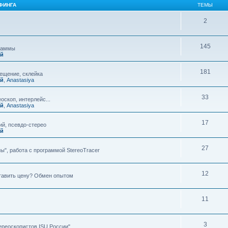
ФИНГА
ТЕМЫ
2
145
граммы
ий
181
мещение, склейка
ий
,
Anastasiya
33
оскоп, интерлейс...
ий
,
Anastasiya
17
й, псевдо-стерео
ий
27
ы", работа с программой StereoTracer
12
ставить цену? Обмен опытом
11
3
ереоскопистов ISU России"