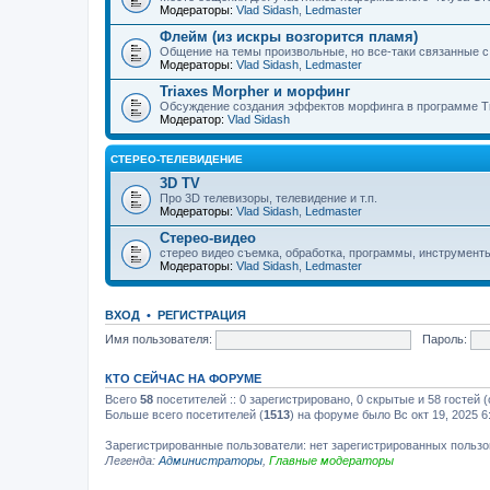
Модераторы:
Vlad Sidash
,
Ledmaster
Флейм (из искры возгорится пламя)
Общение на темы произвольные, но все-таки связанные 
Модераторы:
Vlad Sidash
,
Ledmaster
Triaxes Morpher и морфинг
Обсуждение создания эффектов морфинга в программе Tr
Модератор:
Vlad Sidash
СТЕРЕО-ТЕЛЕВИДЕНИЕ
3D TV
Про 3D телевизоры, телевидение и т.п.
Модераторы:
Vlad Sidash
,
Ledmaster
Стерео-видео
стерео видео съемка, обработка, программы, инструмент
Модераторы:
Vlad Sidash
,
Ledmaster
ВХОД
•
РЕГИСТРАЦИЯ
Имя пользователя:
Пароль:
КТО СЕЙЧАС НА ФОРУМЕ
Всего
58
посетителей :: 0 зарегистрировано, 0 скрытые и 58 гостей
Больше всего посетителей (
1513
) на форуме было Вс окт 19, 2025 6
Зарегистрированные пользователи: нет зарегистрированных польз
Легенда:
Администраторы
,
Главные модераторы