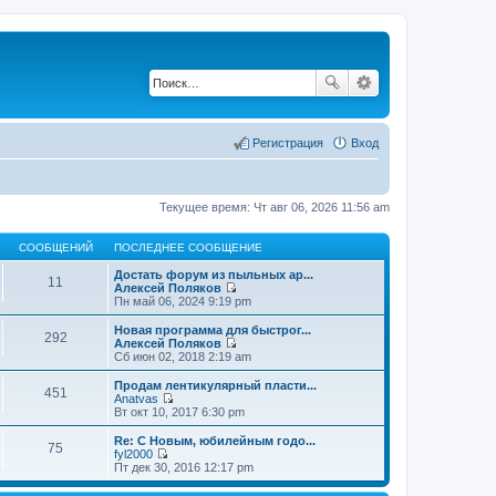
Регистрация
Вход
Текущее время: Чт авг 06, 2026 11:56 am
СООБЩЕНИЙ
ПОСЛЕДНЕЕ СООБЩЕНИЕ
Достать форум из пыльных ар...
11
Алексей Поляков
П
Пн май 06, 2024 9:19 pm
е
р
Новая программа для быстрог...
292
е
Алексей Поляков
й
П
Сб июн 02, 2018 2:19 am
т
е
и
р
Продам лентикулярный пласти...
451
к
е
Anatvas
п
й
П
Вт окт 10, 2017 6:30 pm
о
т
е
с
и
р
Re: С Новым, юбилейным годо...
л
75
к
е
fyl2000
е
п
й
П
Пт дек 30, 2016 12:17 pm
д
о
т
е
н
с
и
р