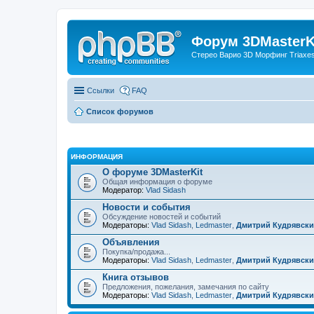
Форум 3DMasterKi
Стерео Варио 3D Морфинг Triaxes 
Ссылки
FAQ
Список форумов
ИНФОРМАЦИЯ
О форуме 3DMasterKit
Общая информация о форуме
Модератор:
Vlad Sidash
Новости и события
Обсуждение новостей и событий
Модераторы:
Vlad Sidash
,
Ledmaster
,
Дмитрий Кудрявск
Объявления
Покупка/продажа...
Модераторы:
Vlad Sidash
,
Ledmaster
,
Дмитрий Кудрявск
Книга отзывов
Предложения, пожелания, замечания по сайту
Модераторы:
Vlad Sidash
,
Ledmaster
,
Дмитрий Кудрявск