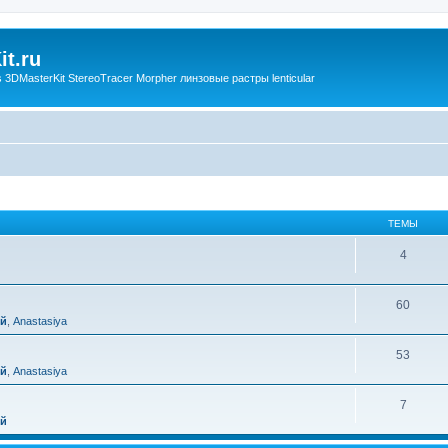
t.ru
3DMasterKit StereoTracer Morpher линзовые растры lenticular
ТЕМЫ
4
60
ий
,
Anastasiya
53
ий
,
Anastasiya
7
ий