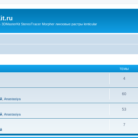
t.ru
3DMasterKit StereoTracer Morpher линзовые растры lenticular
ТЕМЫ
4
60
ий
,
Anastasiya
53
ий
,
Anastasiya
7
ий