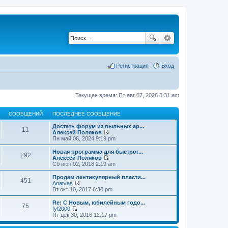
Регистрация
Вход
Текущее время: Пт авг 07, 2026 3:31 am
СООБЩЕНИЙ
ПОСЛЕДНЕЕ СООБЩЕНИЕ
Достать форум из пыльных ар...
11
Алексей Поляков
П
Пн май 06, 2024 9:19 pm
е
р
Новая программа для быстрог...
292
е
Алексей Поляков
й
П
Сб июн 02, 2018 2:19 am
т
е
и
р
Продам лентикулярный пласти...
451
к
е
Anatvas
п
й
П
Вт окт 10, 2017 6:30 pm
о
т
е
с
и
р
Re: С Новым, юбилейным годо...
л
75
к
е
fyl2000
е
п
й
П
Пт дек 30, 2016 12:17 pm
д
о
т
е
н
с
и
р