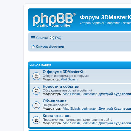
Форум 3DMasterKi
Стерео Варио 3D Морфинг Triaxes 
Ссылки
FAQ
Список форумов
ИНФОРМАЦИЯ
О форуме 3DMasterKit
Общая информация о форуме
Модератор:
Vlad Sidash
Новости и события
Обсуждение новостей и событий
Модераторы:
Vlad Sidash
,
Ledmaster
,
Дмитрий Кудрявск
Объявления
Покупка/продажа...
Модераторы:
Vlad Sidash
,
Ledmaster
,
Дмитрий Кудрявск
Книга отзывов
Предложения, пожелания, замечания по сайту
Модераторы:
Vlad Sidash
,
Ledmaster
,
Дмитрий Кудрявск