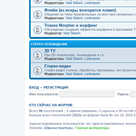
Модераторы:
Vlad Sidash
,
Ledmaster
Флейм (из искры возгорится пламя)
Общение на темы произвольные, но все-таки связанные 
Модераторы:
Vlad Sidash
,
Ledmaster
Triaxes Morpher и морфинг
Обсуждение создания эффектов морфинга в программе Tr
Модератор:
Vlad Sidash
СТЕРЕО-ТЕЛЕВИДЕНИЕ
3D TV
Про 3D телевизоры, телевидение и т.п.
Модераторы:
Vlad Sidash
,
Ledmaster
Стерео-видео
стерео видео съемка, обработка, программы, инструмент
Модераторы:
Vlad Sidash
,
Ledmaster
ВХОД
•
РЕГИСТРАЦИЯ
Имя пользователя:
Пароль:
КТО СЕЙЧАС НА ФОРУМЕ
Всего
90
посетителей :: 0 зарегистрировано, 0 скрытые и 90 гостей
Больше всего посетителей (
1513
) на форуме было Вс окт 19, 2025 6
Зарегистрированные пользователи: нет зарегистрированных польз
Легенда:
Администраторы
,
Главные модераторы