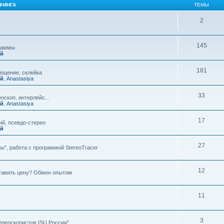
ФИНГА
ТЕМЫ
2
145
граммы
ий
181
мещение, склейка
ий
,
Anastasiya
33
оскоп, интерлейс...
ий
,
Anastasiya
17
й, псевдо-стерео
ий
27
ы", работа с программой StereoTracer
12
ставить цену? Обмен опытом
11
3
ереоскопистов ISU России"