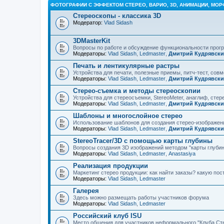
ФОТОГРАФИИ С ЭФФЕКТОМ СТЕРЕО, ВАРИО, 3D, АНИМАЦИИ, МОР
Стереоскопы - классика 3D
Модератор:
Vlad Sidash
3DMasterKit
Вопросы по работе и обсуждение функциональности про
Модераторы:
Vlad Sidash
,
Ledmaster
,
Дмитрий Кудрявск
Печать и лентикулярные растры
Устройства для печати, полезные приемы, питч-тест, сов
Модераторы:
Vlad Sidash
,
Ledmaster
,
Дмитрий Кудрявск
Стерео-съемка и методы стереоскопии
Устройства для стереосъемки, StereoMeter, анаглиф, стере
Модераторы:
Vlad Sidash
,
Ledmaster
,
Дмитрий Кудрявск
Шаблоны и многослойное стерео
Использование шаблонов для создания стерео-изображени
Модераторы:
Vlad Sidash
,
Ledmaster
,
Дмитрий Кудрявск
StereoTracer/3D с помощью карты глубины
Вопросы создания 3D изображений методом "карты глубин
Модераторы:
Vlad Sidash
,
Ledmaster
,
Anastasiya
Реализация продукции
Маркетинг стерео продукции: как найти заказы? какую по
Модераторы:
Vlad Sidash
,
Ledmaster
Галерея
Здесь можно размещать работы участников форума
Модераторы:
Vlad Sidash
,
Ledmaster
Российский клуб ISU
Место общения для участников неформального "Клуба Ст