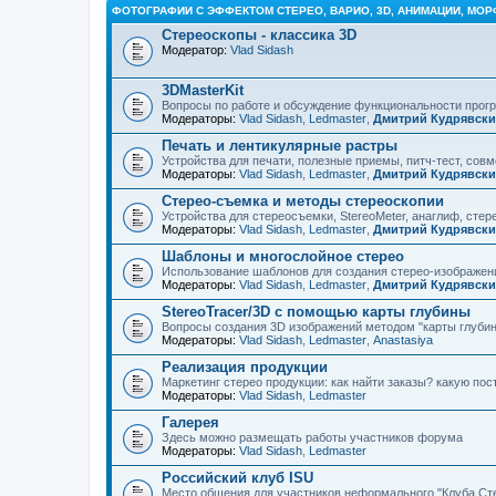
ФОТОГРАФИИ С ЭФФЕКТОМ СТЕРЕО, ВАРИО, 3D, АНИМАЦИИ, МОР
Стереоскопы - классика 3D
Модератор:
Vlad Sidash
3DMasterKit
Вопросы по работе и обсуждение функциональности про
Модераторы:
Vlad Sidash
,
Ledmaster
,
Дмитрий Кудрявск
Печать и лентикулярные растры
Устройства для печати, полезные приемы, питч-тест, сов
Модераторы:
Vlad Sidash
,
Ledmaster
,
Дмитрий Кудрявск
Стерео-съемка и методы стереоскопии
Устройства для стереосъемки, StereoMeter, анаглиф, стере
Модераторы:
Vlad Sidash
,
Ledmaster
,
Дмитрий Кудрявск
Шаблоны и многослойное стерео
Использование шаблонов для создания стерео-изображени
Модераторы:
Vlad Sidash
,
Ledmaster
,
Дмитрий Кудрявск
StereoTracer/3D с помощью карты глубины
Вопросы создания 3D изображений методом "карты глубин
Модераторы:
Vlad Sidash
,
Ledmaster
,
Anastasiya
Реализация продукции
Маркетинг стерео продукции: как найти заказы? какую по
Модераторы:
Vlad Sidash
,
Ledmaster
Галерея
Здесь можно размещать работы участников форума
Модераторы:
Vlad Sidash
,
Ledmaster
Российский клуб ISU
Место общения для участников неформального "Клуба Ст