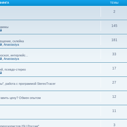
ФИНГА
ТЕМЫ
2
145
граммы
ий
181
мещение, склейка
ий
,
Anastasiya
33
оскоп, интерлейс...
ий
,
Anastasiya
17
й, псевдо-стерео
ий
27
ы", работа с программой StereoTracer
12
ставить цену? Обмен опытом
11
3
ереоскопистов ISU России"