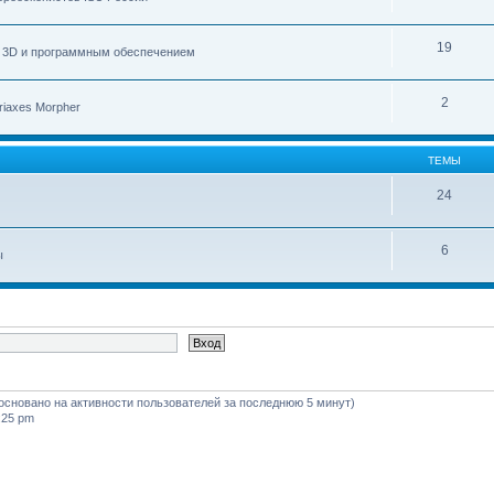
19
с 3D и программным обеспечением
2
iaxes Morpher
ТЕМЫ
24
6
ы
 (основано на активности пользователей за последнюю 5 минут)
:25 pm