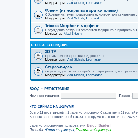
Модераторы:
Vlad Sidash
,
Ledmaster
Флейм (из искры возгорится пламя)
Общение на темы произвольные, но все-таки связанные 
Модераторы:
Vlad Sidash
,
Ledmaster
Triaxes Morpher и морфинг
Обсуждение создания эффектов морфинга в программе Tr
Модератор:
Vlad Sidash
СТЕРЕО-ТЕЛЕВИДЕНИЕ
3D TV
Про 3D телевизоры, телевидение и т.п.
Модераторы:
Vlad Sidash
,
Ledmaster
Стерео-видео
стерео видео съемка, обработка, программы, инструмент
Модераторы:
Vlad Sidash
,
Ledmaster
ВХОД
•
РЕГИСТРАЦИЯ
Имя пользователя:
Пароль:
КТО СЕЙЧАС НА ФОРУМЕ
Всего
32
посетителей :: 1 зарегистрировано, 0 скрытые и 31 гостей
Больше всего посетителей (
1513
) на форуме было Вс окт 19, 2025 6
Зарегистрированные пользователи:
Baidu [Spider]
Легенда:
Администраторы
,
Главные модераторы