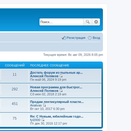
Регистрация
Вход
Текущее время: Вс авг 09, 2026 8:05 pm
СООБЩЕНИЙ
ПОСЛЕДНЕЕ СООБЩЕНИЕ
Достать форум из пыльных ар...
11
Алексей Поляков
П
Пн май 06, 2024 9:19 pm
е
р
Новая программа для быстрог...
292
е
Алексей Поляков
й
П
Сб июн 02, 2018 2:19 am
т
е
и
р
Продам лентикулярный пласти...
451
к
е
Anatvas
п
й
П
Вт окт 10, 2017 6:30 pm
о
т
е
с
и
р
Re: С Новым, юбилейным годо...
л
75
к
е
fyl2000
е
п
й
П
Пт дек 30, 2016 12:17 pm
д
о
т
е
н
с
и
р