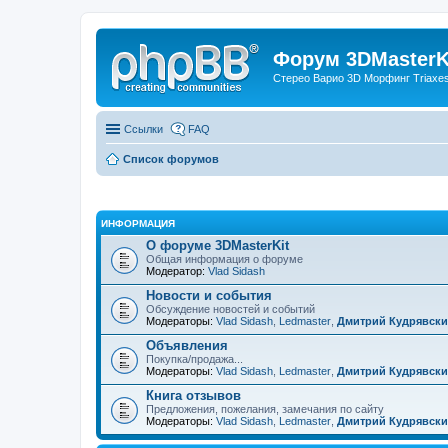
Форум 3DMasterKi
Стерео Варио 3D Морфинг Triaxes 
Ссылки
FAQ
Список форумов
ИНФОРМАЦИЯ
О форуме 3DMasterKit
Общая информация о форуме
Модератор:
Vlad Sidash
Новости и события
Обсуждение новостей и событий
Модераторы:
Vlad Sidash
,
Ledmaster
,
Дмитрий Кудрявск
Объявления
Покупка/продажа...
Модераторы:
Vlad Sidash
,
Ledmaster
,
Дмитрий Кудрявск
Книга отзывов
Предложения, пожелания, замечания по сайту
Модераторы:
Vlad Sidash
,
Ledmaster
,
Дмитрий Кудрявск