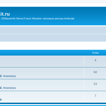
t.ru
3DMasterKit StereoTracer Morpher линзовые растры lenticular
ТЕМЫ
4
60
ий
,
Anastasiya
53
ий
,
Anastasiya
7
ий