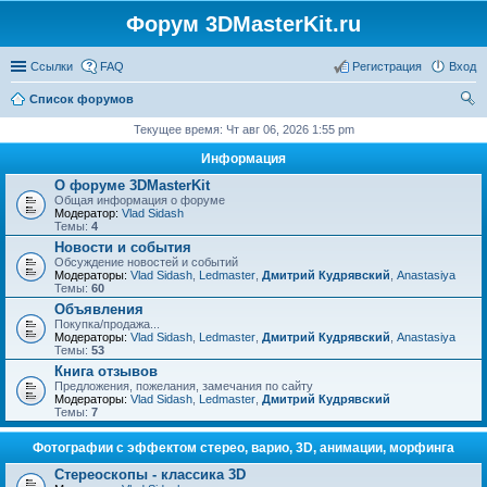
Форум 3DMasterKit.ru
Ссылки
FAQ
Регистрация
Вход
Список форумов
ои
Текущее время: Чт авг 06, 2026 1:55 pm
ск
Информация
О форуме 3DMasterKit
Общая информация о форуме
Модератор:
Vlad Sidash
Темы:
4
Новости и события
Обсуждение новостей и событий
Модераторы:
Vlad Sidash
,
Ledmaster
,
Дмитрий Кудрявский
,
Anastasiya
Темы:
60
Объявления
Покупка/продажа...
Модераторы:
Vlad Sidash
,
Ledmaster
,
Дмитрий Кудрявский
,
Anastasiya
Темы:
53
Книга отзывов
Предложения, пожелания, замечания по сайту
Модераторы:
Vlad Sidash
,
Ledmaster
,
Дмитрий Кудрявский
Темы:
7
Фотографии с эффектом стерео, варио, 3D, анимации, морфинга
Стереоскопы - классика 3D