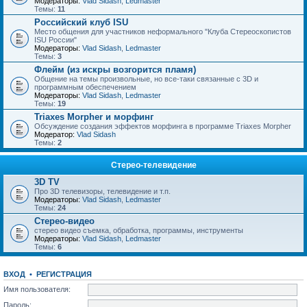
Модераторы:
Vlad Sidash
,
Ledmaster
Темы:
11
Российский клуб ISU
Место общения для участников неформального "Клуба Стереоскопистов
ISU России"
Модераторы:
Vlad Sidash
,
Ledmaster
Темы:
3
Флейм (из искры возгорится пламя)
Общение на темы произвольные, но все-таки связанные с 3D и
программным обеспечением
Модераторы:
Vlad Sidash
,
Ledmaster
Темы:
19
Triaxes Morpher и морфинг
Обсуждение создания эффектов морфинга в программе Triaxes Morpher
Модератор:
Vlad Sidash
Темы:
2
Стерео-телевидение
3D TV
Про 3D телевизоры, телевидение и т.п.
Модераторы:
Vlad Sidash
,
Ledmaster
Темы:
24
Стерео-видео
стерео видео съемка, обработка, программы, инструменты
Модераторы:
Vlad Sidash
,
Ledmaster
Темы:
6
ВХОД
•
РЕГИСТРАЦИЯ
Имя пользователя:
Пароль: