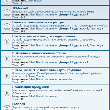
Модератор:
Vlad Sidash
Темы:
2
3DMasterKit
Вопросы по работе и обсуждение функциональности программы
Модераторы:
Vlad Sidash
,
Ledmaster
,
Дмитрий Кудрявский
Темы:
145
Печать и лентикулярные растры
Устройства для печати, полезные приемы, питч-тест, совмещение, склейка
Модераторы:
Vlad Sidash
,
Ledmaster
,
Дмитрий Кудрявский
,
Anastasiya
Темы:
181
Стерео-съемка и методы стереоскопии
Устройства для стереосъемки, StereoMeter, анаглиф, стереоскоп,
интерлейс...
Модераторы:
Vlad Sidash
,
Ledmaster
,
Дмитрий Кудрявский
,
Anastasiya
Темы:
33
Шаблоны и многослойное стерео
Использование шаблонов для создания стерео-изображений, псевдо-
стерео
Модераторы:
Vlad Sidash
,
Ledmaster
,
Дмитрий Кудрявский
Темы:
17
StereoTracer/3D с помощью карты глубины
Вопросы создания 3D изображений методом "карты глубины", работа с
программой StereoTracer
Модераторы:
Vlad Sidash
,
Ledmaster
,
Anastasiya
Темы:
27
Реализация продукции
Маркетинг стерео продукции: как найти заказы? какую поставить цену?
Обмен опытом
Модераторы:
Vlad Sidash
,
Ledmaster
Темы:
12
Галерея
Здесь можно размещать работы участников форума