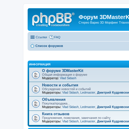
Форум 3DMasterKi
Стерео Варио 3D Морфинг Triaxes 
Ссылки
FAQ
Список форумов
ИНФОРМАЦИЯ
О форуме 3DMasterKit
Общая информация о форуме
Модератор:
Vlad Sidash
Новости и события
Обсуждение новостей и событий
Модераторы:
Vlad Sidash
,
Ledmaster
,
Дмитрий Кудрявск
Объявления
Покупка/продажа...
Модераторы:
Vlad Sidash
,
Ledmaster
,
Дмитрий Кудрявск
Книга отзывов
Предложения, пожелания, замечания по сайту
Модераторы:
Vlad Sidash
,
Ledmaster
,
Дмитрий Кудрявск