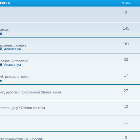
ФИНГА
ТЕМЫ
2
145
граммы
ий
181
мещение, склейка
ий
,
Anastasiya
33
оскоп, интерлейс...
ий
,
Anastasiya
17
й, псевдо-стерео
ий
27
ы", работа с программой StereoTracer
12
ставить цену? Обмен опытом
11
3
ереоскопистов ISU России"