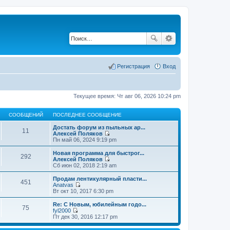
Регистрация
Вход
Текущее время: Чт авг 06, 2026 10:24 pm
СООБЩЕНИЙ
ПОСЛЕДНЕЕ СООБЩЕНИЕ
Достать форум из пыльных ар...
11
Алексей Поляков
П
Пн май 06, 2024 9:19 pm
е
р
Новая программа для быстрог...
292
е
Алексей Поляков
й
П
Сб июн 02, 2018 2:19 am
т
е
и
р
Продам лентикулярный пласти...
451
к
е
Anatvas
п
й
П
Вт окт 10, 2017 6:30 pm
о
т
е
с
и
р
Re: С Новым, юбилейным годо...
л
75
к
е
fyl2000
е
п
й
П
Пт дек 30, 2016 12:17 pm
д
о
т
е
н
с
и
р