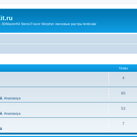
t.ru
3DMasterKit StereoTracer Morpher линзовые растры lenticular
ТЕМЫ
4
60
ий
,
Anastasiya
53
ий
,
Anastasiya
7
ий