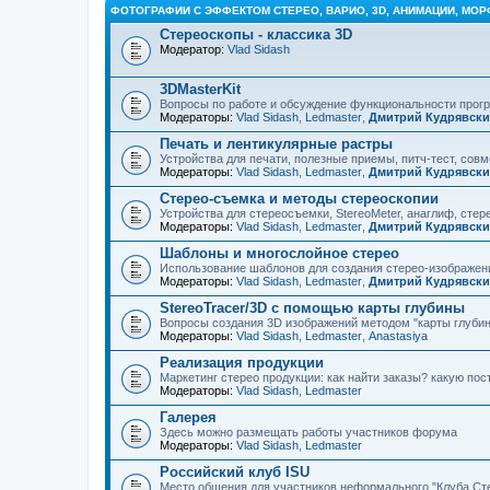
ФОТОГРАФИИ С ЭФФЕКТОМ СТЕРЕО, ВАРИО, 3D, АНИМАЦИИ, МОР
Стереоскопы - классика 3D
Модератор:
Vlad Sidash
3DMasterKit
Вопросы по работе и обсуждение функциональности про
Модераторы:
Vlad Sidash
,
Ledmaster
,
Дмитрий Кудрявск
Печать и лентикулярные растры
Устройства для печати, полезные приемы, питч-тест, сов
Модераторы:
Vlad Sidash
,
Ledmaster
,
Дмитрий Кудрявск
Стерео-съемка и методы стереоскопии
Устройства для стереосъемки, StereoMeter, анаглиф, стере
Модераторы:
Vlad Sidash
,
Ledmaster
,
Дмитрий Кудрявск
Шаблоны и многослойное стерео
Использование шаблонов для создания стерео-изображени
Модераторы:
Vlad Sidash
,
Ledmaster
,
Дмитрий Кудрявск
StereoTracer/3D с помощью карты глубины
Вопросы создания 3D изображений методом "карты глубин
Модераторы:
Vlad Sidash
,
Ledmaster
,
Anastasiya
Реализация продукции
Маркетинг стерео продукции: как найти заказы? какую по
Модераторы:
Vlad Sidash
,
Ledmaster
Галерея
Здесь можно размещать работы участников форума
Модераторы:
Vlad Sidash
,
Ledmaster
Российский клуб ISU
Место общения для участников неформального "Клуба Ст