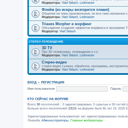
Модераторы:
Vlad Sidash
,
Ledmaster
Флейм (из искры возгорится пламя)
Общение на темы произвольные, но все-таки связанные 
Модераторы:
Vlad Sidash
,
Ledmaster
Triaxes Morpher и морфинг
Обсуждение создания эффектов морфинга в программе Tr
Модератор:
Vlad Sidash
СТЕРЕО-ТЕЛЕВИДЕНИЕ
3D TV
Про 3D телевизоры, телевидение и т.п.
Модераторы:
Vlad Sidash
,
Ledmaster
Стерео-видео
стерео видео съемка, обработка, программы, инструмент
Модераторы:
Vlad Sidash
,
Ledmaster
ВХОД
•
РЕГИСТРАЦИЯ
Имя пользователя:
Пароль:
КТО СЕЙЧАС НА ФОРУМЕ
Всего
30
посетителей :: 0 зарегистрировано, 0 скрытые и 30 гостей
Больше всего посетителей (
1513
) на форуме было Вс окт 19, 2025 6
Зарегистрированные пользователи: нет зарегистрированных польз
Легенда:
Администраторы
,
Главные модераторы