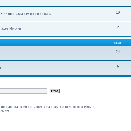
19
с 3D и программным обеспечением
2
iaxes Morpher
ТЕМЫ
24
6
ы
 (основано на активности пользователей за последнюю 5 минут)
:25 pm