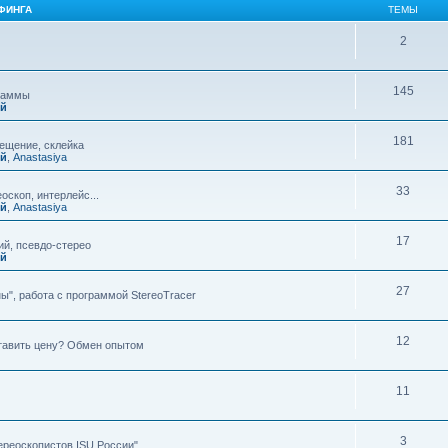
ФИНГА
ТЕМЫ
2
145
граммы
ий
181
мещение, склейка
ий
,
Anastasiya
33
оскоп, интерлейс...
ий
,
Anastasiya
17
й, псевдо-стерео
ий
27
ы", работа с программой StereoTracer
12
ставить цену? Обмен опытом
11
3
ереоскопистов ISU России"