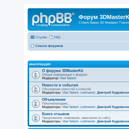
Форум 3DMasterKi
Стерео Варио 3D Морфинг Triaxes 
Ссылки
FAQ
Список форумов
ИНФОРМАЦИЯ
О форуме 3DMasterKit
Общая информация о форуме
Модератор:
Vlad Sidash
Новости и события
Обсуждение новостей и событий
Модераторы:
Vlad Sidash
,
Ledmaster
,
Дмитрий Кудрявск
Объявления
Покупка/продажа...
Модераторы:
Vlad Sidash
,
Ledmaster
,
Дмитрий Кудрявск
Книга отзывов
Предложения, пожелания, замечания по сайту
Модераторы:
Vlad Sidash
,
Ledmaster
,
Дмитрий Кудрявск