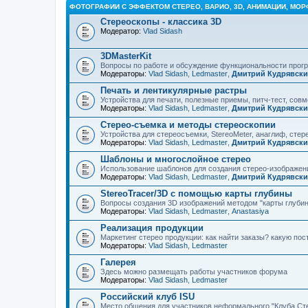
ФОТОГРАФИИ С ЭФФЕКТОМ СТЕРЕО, ВАРИО, 3D, АНИМАЦИИ, МОР
Стереоскопы - классика 3D
Модератор:
Vlad Sidash
3DMasterKit
Вопросы по работе и обсуждение функциональности про
Модераторы:
Vlad Sidash
,
Ledmaster
,
Дмитрий Кудрявск
Печать и лентикулярные растры
Устройства для печати, полезные приемы, питч-тест, сов
Модераторы:
Vlad Sidash
,
Ledmaster
,
Дмитрий Кудрявск
Стерео-съемка и методы стереоскопии
Устройства для стереосъемки, StereoMeter, анаглиф, стере
Модераторы:
Vlad Sidash
,
Ledmaster
,
Дмитрий Кудрявск
Шаблоны и многослойное стерео
Использование шаблонов для создания стерео-изображени
Модераторы:
Vlad Sidash
,
Ledmaster
,
Дмитрий Кудрявск
StereoTracer/3D с помощью карты глубины
Вопросы создания 3D изображений методом "карты глубин
Модераторы:
Vlad Sidash
,
Ledmaster
,
Anastasiya
Реализация продукции
Маркетинг стерео продукции: как найти заказы? какую по
Модераторы:
Vlad Sidash
,
Ledmaster
Галерея
Здесь можно размещать работы участников форума
Модераторы:
Vlad Sidash
,
Ledmaster
Российский клуб ISU
Место общения для участников неформального "Клуба Ст