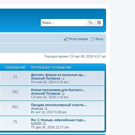
Регистрация
Вход
Текущее время: Сб авг 08, 2026 4:57 am
СООБЩЕНИЙ
ПОСЛЕДНЕЕ СООБЩЕНИЕ
Достать форум из пыльных ар...
11
Алексей Поляков
П
Пн май 06, 2024 9:19 pm
е
р
Новая программа для быстрог...
292
е
Алексей Поляков
й
П
Сб июн 02, 2018 2:19 am
т
е
и
р
Продам лентикулярный пласти...
451
к
е
Anatvas
п
й
П
Вт окт 10, 2017 6:30 pm
о
т
е
с
и
р
Re: С Новым, юбилейным годо...
л
75
к
е
fyl2000
е
п
й
П
Пт дек 30, 2016 12:17 pm
д
о
т
е
н
с
и
р