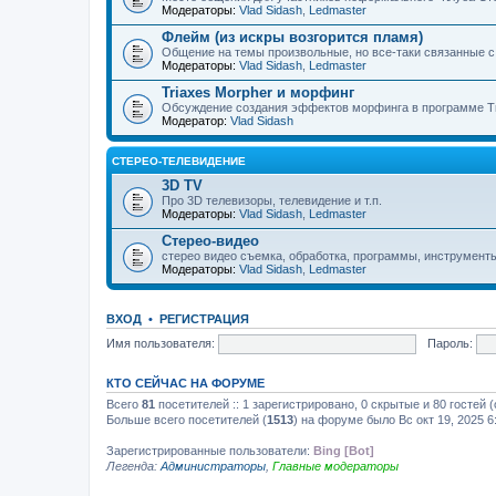
Модераторы:
Vlad Sidash
,
Ledmaster
Флейм (из искры возгорится пламя)
Общение на темы произвольные, но все-таки связанные 
Модераторы:
Vlad Sidash
,
Ledmaster
Triaxes Morpher и морфинг
Обсуждение создания эффектов морфинга в программе Tr
Модератор:
Vlad Sidash
СТЕРЕО-ТЕЛЕВИДЕНИЕ
3D TV
Про 3D телевизоры, телевидение и т.п.
Модераторы:
Vlad Sidash
,
Ledmaster
Стерео-видео
стерео видео съемка, обработка, программы, инструмент
Модераторы:
Vlad Sidash
,
Ledmaster
ВХОД
•
РЕГИСТРАЦИЯ
Имя пользователя:
Пароль:
КТО СЕЙЧАС НА ФОРУМЕ
Всего
81
посетителей :: 1 зарегистрировано, 0 скрытые и 80 гостей
Больше всего посетителей (
1513
) на форуме было Вс окт 19, 2025 6
Зарегистрированные пользователи:
Bing [Bot]
Легенда:
Администраторы
,
Главные модераторы