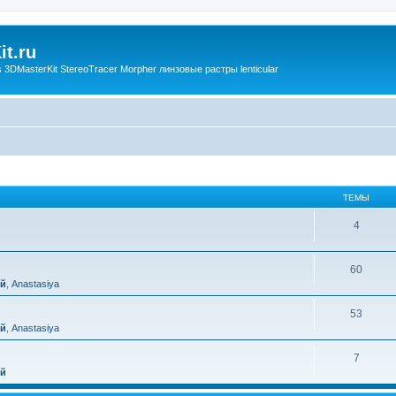
t.ru
3DMasterKit StereoTracer Morpher линзовые растры lenticular
ТЕМЫ
4
60
ий
,
Anastasiya
53
ий
,
Anastasiya
7
ий