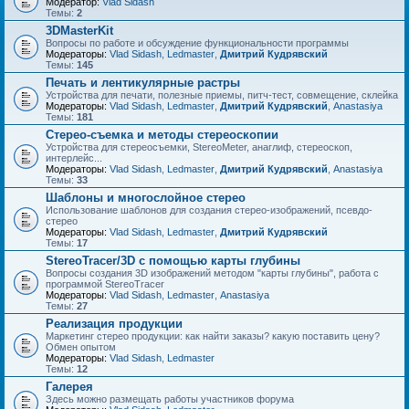
Модератор:
Vlad Sidash
Темы:
2
3DMasterKit
Вопросы по работе и обсуждение функциональности программы
Модераторы:
Vlad Sidash
,
Ledmaster
,
Дмитрий Кудрявский
Темы:
145
Печать и лентикулярные растры
Устройства для печати, полезные приемы, питч-тест, совмещение, склейка
Модераторы:
Vlad Sidash
,
Ledmaster
,
Дмитрий Кудрявский
,
Anastasiya
Темы:
181
Стерео-съемка и методы стереоскопии
Устройства для стереосъемки, StereoMeter, анаглиф, стереоскоп,
интерлейс...
Модераторы:
Vlad Sidash
,
Ledmaster
,
Дмитрий Кудрявский
,
Anastasiya
Темы:
33
Шаблоны и многослойное стерео
Использование шаблонов для создания стерео-изображений, псевдо-
стерео
Модераторы:
Vlad Sidash
,
Ledmaster
,
Дмитрий Кудрявский
Темы:
17
StereoTracer/3D с помощью карты глубины
Вопросы создания 3D изображений методом "карты глубины", работа с
программой StereoTracer
Модераторы:
Vlad Sidash
,
Ledmaster
,
Anastasiya
Темы:
27
Реализация продукции
Маркетинг стерео продукции: как найти заказы? какую поставить цену?
Обмен опытом
Модераторы:
Vlad Sidash
,
Ledmaster
Темы:
12
Галерея
Здесь можно размещать работы участников форума