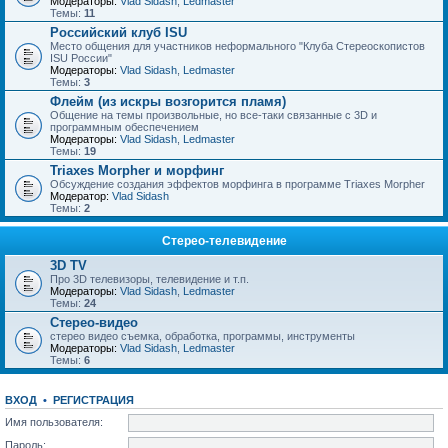
Модераторы:
Vlad Sidash
,
Ledmaster
Темы:
11
Российский клуб ISU
Место общения для участников неформального "Клуба Стереоскопистов
ISU России"
Модераторы:
Vlad Sidash
,
Ledmaster
Темы:
3
Флейм (из искры возгорится пламя)
Общение на темы произвольные, но все-таки связанные с 3D и
программным обеспечением
Модераторы:
Vlad Sidash
,
Ledmaster
Темы:
19
Triaxes Morpher и морфинг
Обсуждение создания эффектов морфинга в программе Triaxes Morpher
Модератор:
Vlad Sidash
Темы:
2
Стерео-телевидение
3D TV
Про 3D телевизоры, телевидение и т.п.
Модераторы:
Vlad Sidash
,
Ledmaster
Темы:
24
Стерео-видео
стерео видео съемка, обработка, программы, инструменты
Модераторы:
Vlad Sidash
,
Ledmaster
Темы:
6
ВХОД
•
РЕГИСТРАЦИЯ
Имя пользователя:
Пароль: