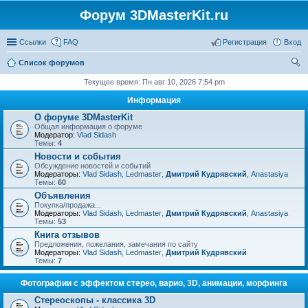
Форум 3DMasterKit.ru
Ссылки
FAQ
Регистрация
Вход
Список форумов
ои
Текущее время: Пн авг 10, 2026 7:54 pm
ск
Информация
О форуме 3DMasterKit
Общая информация о форуме
Модератор:
Vlad Sidash
Темы:
4
Новости и события
Обсуждение новостей и событий
Модераторы:
Vlad Sidash
,
Ledmaster
,
Дмитрий Кудрявский
,
Anastasiya
Темы:
60
Объявления
Покупка/продажа...
Модераторы:
Vlad Sidash
,
Ledmaster
,
Дмитрий Кудрявский
,
Anastasiya
Темы:
53
Книга отзывов
Предложения, пожелания, замечания по сайту
Модераторы:
Vlad Sidash
,
Ledmaster
,
Дмитрий Кудрявский
Темы:
7
Фотографии с эффектом стерео, варио, 3D, анимации, морфинга
Стереоскопы - классика 3D