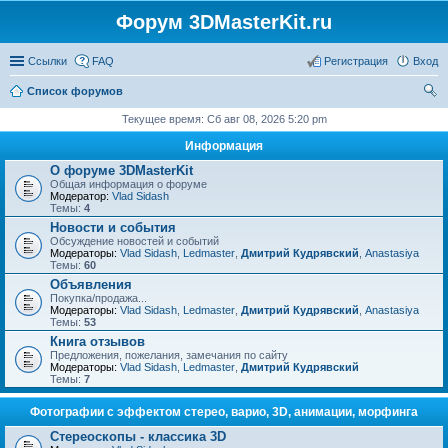
Форум 3DMasterKit.ru
Ссылки
FAQ
Регистрация
Вход
Список форумов
ои
Текущее время: Сб авг 08, 2026 5:20 pm
ск
Информация
О форуме 3DMasterKit
Общая информация о форуме
Модератор:
Vlad Sidash
Темы:
4
Новости и события
Обсуждение новостей и событий
Модераторы:
Vlad Sidash
,
Ledmaster
,
Дмитрий Кудрявский
,
Anastasiya
Темы:
60
Объявления
Покупка/продажа...
Модераторы:
Vlad Sidash
,
Ledmaster
,
Дмитрий Кудрявский
,
Anastasiya
Темы:
53
Книга отзывов
Предложения, пожелания, замечания по сайту
Модераторы:
Vlad Sidash
,
Ledmaster
,
Дмитрий Кудрявский
Темы:
7
Фотографии с эффектом стерео, варио, 3D, анимации, морфинга
Стереоскопы - классика 3D