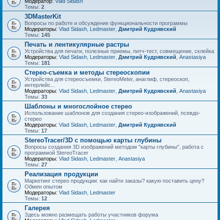
Модератор:
Vlad Sidash
Темы:
2
3DMasterKit
Вопросы по работе и обсуждение функциональности программы
Модераторы:
Vlad Sidash
,
Ledmaster
,
Дмитрий Кудрявский
Темы:
145
Печать и лентикулярные растры
Устройства для печати, полезные приемы, питч-тест, совмещение, склейка
Модераторы:
Vlad Sidash
,
Ledmaster
,
Дмитрий Кудрявский
,
Anastasiya
Темы:
181
Стерео-съемка и методы стереоскопии
Устройства для стереосъемки, StereoMeter, анаглиф, стереоскоп,
интерлейс...
Модераторы:
Vlad Sidash
,
Ledmaster
,
Дмитрий Кудрявский
,
Anastasiya
Темы:
33
Шаблоны и многослойное стерео
Использование шаблонов для создания стерео-изображений, псевдо-
стерео
Модераторы:
Vlad Sidash
,
Ledmaster
,
Дмитрий Кудрявский
Темы:
17
StereoTracer/3D с помощью карты глубины
Вопросы создания 3D изображений методом "карты глубины", работа с
программой StereoTracer
Модераторы:
Vlad Sidash
,
Ledmaster
,
Anastasiya
Темы:
27
Реализация продукции
Маркетинг стерео продукции: как найти заказы? какую поставить цену?
Обмен опытом
Модераторы:
Vlad Sidash
,
Ledmaster
Темы:
12
Галерея
Здесь можно размещать работы участников форума