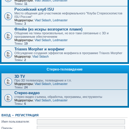
Модераторы:
Vlad Sidash
,
Ledmaster
Темы:
11
Российский клуб ISU
Место общения для участников неформального "Клуба Стереоскопистов
ISU России"
Модераторы:
Vlad Sidash
,
Ledmaster
Темы:
3
Флейм (из искры возгорится пламя)
Общение на темы произвольные, но все-таки связанные с 3D и
программным обеспечением
Модераторы:
Vlad Sidash
,
Ledmaster
Темы:
19
Triaxes Morpher и морфинг
Обсуждение создания эффектов морфинга в программе Triaxes Morpher
Модератор:
Vlad Sidash
Темы:
2
Стерео-телевидение
3D TV
Про 3D телевизоры, телевидение и т.п.
Модераторы:
Vlad Sidash
,
Ledmaster
Темы:
24
Стерео-видео
стерео видео съемка, обработка, программы, инструменты
Модераторы:
Vlad Sidash
,
Ledmaster
Темы:
6
ВХОД
•
РЕГИСТРАЦИЯ
Имя пользователя:
Пароль: