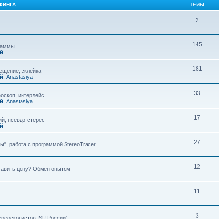
ФИНГА
ТЕМЫ
2
145
граммы
ий
181
мещение, склейка
ий
,
Anastasiya
33
оскоп, интерлейс...
ий
,
Anastasiya
17
й, псевдо-стерео
ий
27
ы", работа с программой StereoTracer
12
ставить цену? Обмен опытом
11
3
ереоскопистов ISU России"