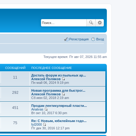
Регистрация
Вход
Текущее время: Пт авг 07, 2026 11:55 am
СООБЩЕНИЙ
ПОСЛЕДНЕЕ СООБЩЕНИЕ
Достать форум из пыльных ар...
11
Алексей Поляков
П
Пн май 06, 2024 9:19 pm
е
р
Новая программа для быстрог...
292
е
Алексей Поляков
й
П
Сб июн 02, 2018 2:19 am
т
е
и
р
Продам лентикулярный пласти...
451
к
е
Anatvas
п
й
П
Вт окт 10, 2017 6:30 pm
о
т
е
с
и
р
Re: С Новым, юбилейным годо...
л
75
к
е
fyl2000
е
п
й
П
Пт дек 30, 2016 12:17 pm
д
о
т
е
н
с
и
р