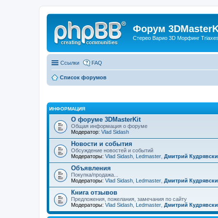
Форум 3DMasterKi
Стерео Варио 3D Морфинг Triaxes 
Ссылки
FAQ
Список форумов
ИНФОРМАЦИЯ
О форуме 3DMasterKit
Общая информация о форуме
Модератор:
Vlad Sidash
Новости и события
Обсуждение новостей и событий
Модераторы:
Vlad Sidash
,
Ledmaster
,
Дмитрий Кудрявск
Объявления
Покупка/продажа...
Модераторы:
Vlad Sidash
,
Ledmaster
,
Дмитрий Кудрявск
Книга отзывов
Предложения, пожелания, замечания по сайту
Модераторы:
Vlad Sidash
,
Ledmaster
,
Дмитрий Кудрявск