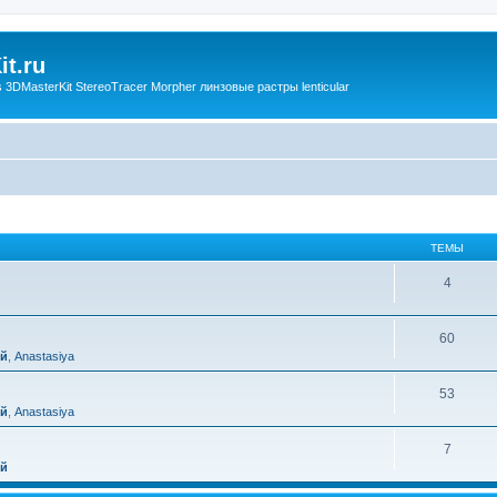
t.ru
3DMasterKit StereoTracer Morpher линзовые растры lenticular
ТЕМЫ
4
60
ий
,
Anastasiya
53
ий
,
Anastasiya
7
ий