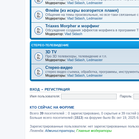
Модераторы:
Vlad Sidash
,
Ledmaster
Флейм (из искры возгорится пламя)
Общение на темы произвольные, но все-таки связанные 
Модераторы:
Vlad Sidash
,
Ledmaster
Triaxes Morpher и морфинг
Обсуждение создания эффектов морфинга в программе Tr
Модератор:
Vlad Sidash
СТЕРЕО-ТЕЛЕВИДЕНИЕ
3D TV
Про 3D телевизоры, телевидение и т.п.
Модераторы:
Vlad Sidash
,
Ledmaster
Стерео-видео
стерео видео съемка, обработка, программы, инструмент
Модераторы:
Vlad Sidash
,
Ledmaster
ВХОД
•
РЕГИСТРАЦИЯ
Имя пользователя:
Пароль:
КТО СЕЙЧАС НА ФОРУМЕ
Всего
39
посетителей :: 0 зарегистрировано, 0 скрытые и 39 гостей
Больше всего посетителей (
1513
) на форуме было Вс окт 19, 2025 6
Зарегистрированные пользователи: нет зарегистрированных польз
Легенда:
Администраторы
,
Главные модераторы