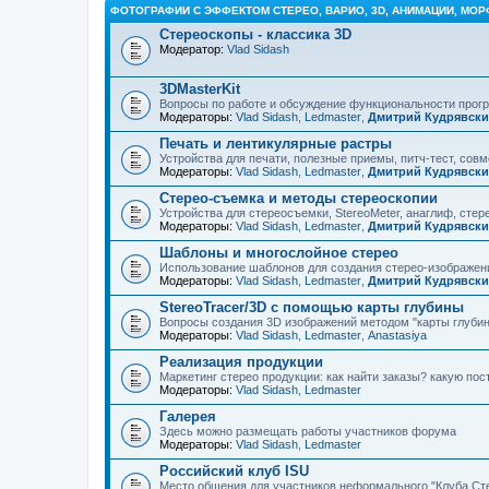
ФОТОГРАФИИ С ЭФФЕКТОМ СТЕРЕО, ВАРИО, 3D, АНИМАЦИИ, МОР
Стереоскопы - классика 3D
Модератор:
Vlad Sidash
3DMasterKit
Вопросы по работе и обсуждение функциональности про
Модераторы:
Vlad Sidash
,
Ledmaster
,
Дмитрий Кудрявск
Печать и лентикулярные растры
Устройства для печати, полезные приемы, питч-тест, сов
Модераторы:
Vlad Sidash
,
Ledmaster
,
Дмитрий Кудрявск
Стерео-съемка и методы стереоскопии
Устройства для стереосъемки, StereoMeter, анаглиф, стере
Модераторы:
Vlad Sidash
,
Ledmaster
,
Дмитрий Кудрявск
Шаблоны и многослойное стерео
Использование шаблонов для создания стерео-изображени
Модераторы:
Vlad Sidash
,
Ledmaster
,
Дмитрий Кудрявск
StereoTracer/3D с помощью карты глубины
Вопросы создания 3D изображений методом "карты глубин
Модераторы:
Vlad Sidash
,
Ledmaster
,
Anastasiya
Реализация продукции
Маркетинг стерео продукции: как найти заказы? какую по
Модераторы:
Vlad Sidash
,
Ledmaster
Галерея
Здесь можно размещать работы участников форума
Модераторы:
Vlad Sidash
,
Ledmaster
Российский клуб ISU
Место общения для участников неформального "Клуба Ст