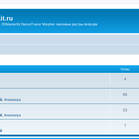
t.ru
3DMasterKit StereoTracer Morpher линзовые растры lenticular
ТЕМЫ
4
60
ий
,
Anastasiya
53
ий
,
Anastasiya
7
ий