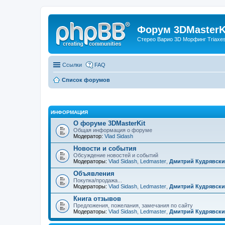
Форум 3DMasterKi
Стерео Варио 3D Морфинг Triaxes 
Ссылки
FAQ
Список форумов
ИНФОРМАЦИЯ
О форуме 3DMasterKit
Общая информация о форуме
Модератор:
Vlad Sidash
Новости и события
Обсуждение новостей и событий
Модераторы:
Vlad Sidash
,
Ledmaster
,
Дмитрий Кудрявск
Объявления
Покупка/продажа...
Модераторы:
Vlad Sidash
,
Ledmaster
,
Дмитрий Кудрявск
Книга отзывов
Предложения, пожелания, замечания по сайту
Модераторы:
Vlad Sidash
,
Ledmaster
,
Дмитрий Кудрявск