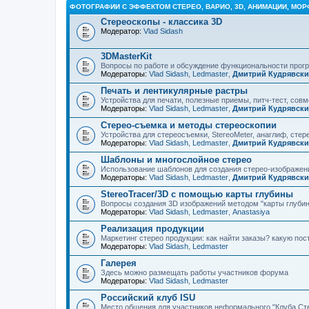
ФОТОГРАФИИ С ЭФФЕКТОМ СТЕРЕО, ВАРИО, 3D, АНИМАЦИИ, МОР
Стереоскопы - классика 3D
Модератор:
Vlad Sidash
3DMasterKit
Вопросы по работе и обсуждение функциональности про
Модераторы:
Vlad Sidash
,
Ledmaster
,
Дмитрий Кудрявск
Печать и лентикулярные растры
Устройства для печати, полезные приемы, питч-тест, сов
Модераторы:
Vlad Sidash
,
Ledmaster
,
Дмитрий Кудрявск
Стерео-съемка и методы стереоскопии
Устройства для стереосъемки, StereoMeter, анаглиф, стере
Модераторы:
Vlad Sidash
,
Ledmaster
,
Дмитрий Кудрявск
Шаблоны и многослойное стерео
Использование шаблонов для создания стерео-изображени
Модераторы:
Vlad Sidash
,
Ledmaster
,
Дмитрий Кудрявск
StereoTracer/3D с помощью карты глубины
Вопросы создания 3D изображений методом "карты глубин
Модераторы:
Vlad Sidash
,
Ledmaster
,
Anastasiya
Реализация продукции
Маркетинг стерео продукции: как найти заказы? какую по
Модераторы:
Vlad Sidash
,
Ledmaster
Галерея
Здесь можно размещать работы участников форума
Модераторы:
Vlad Sidash
,
Ledmaster
Российский клуб ISU
Место общения для участников неформального "Клуба Ст