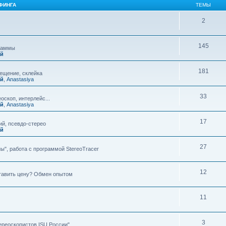
ФИНГА
ТЕМЫ
2
145
граммы
ий
181
мещение, склейка
ий
,
Anastasiya
33
оскоп, интерлейс...
ий
,
Anastasiya
17
й, псевдо-стерео
ий
27
ы", работа с программой StereoTracer
12
ставить цену? Обмен опытом
11
3
ереоскопистов ISU России"