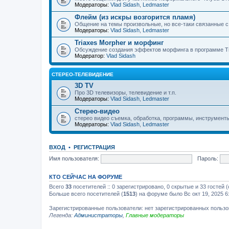
Модераторы:
Vlad Sidash
,
Ledmaster
Флейм (из искры возгорится пламя)
Общение на темы произвольные, но все-таки связанные 
Модераторы:
Vlad Sidash
,
Ledmaster
Triaxes Morpher и морфинг
Обсуждение создания эффектов морфинга в программе Tr
Модератор:
Vlad Sidash
СТЕРЕО-ТЕЛЕВИДЕНИЕ
3D TV
Про 3D телевизоры, телевидение и т.п.
Модераторы:
Vlad Sidash
,
Ledmaster
Стерео-видео
стерео видео съемка, обработка, программы, инструмент
Модераторы:
Vlad Sidash
,
Ledmaster
ВХОД
•
РЕГИСТРАЦИЯ
Имя пользователя:
Пароль:
КТО СЕЙЧАС НА ФОРУМЕ
Всего
33
посетителей :: 0 зарегистрировано, 0 скрытые и 33 гостей
Больше всего посетителей (
1513
) на форуме было Вс окт 19, 2025 6
Зарегистрированные пользователи: нет зарегистрированных польз
Легенда:
Администраторы
,
Главные модераторы