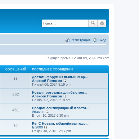
Регистрация
Вход
Текущее время: Вс авг 09, 2026 2:03 pm
СООБЩЕНИЙ
ПОСЛЕДНЕЕ СООБЩЕНИЕ
Достать форум из пыльных ар...
11
Алексей Поляков
П
Пн май 06, 2024 9:19 pm
е
р
Новая программа для быстрог...
292
е
Алексей Поляков
й
П
Сб июн 02, 2018 2:19 am
т
е
и
р
Продам лентикулярный пласти...
451
к
е
Anatvas
п
й
П
Вт окт 10, 2017 6:30 pm
о
т
е
с
и
р
Re: С Новым, юбилейным годо...
л
75
к
е
fyl2000
е
п
й
П
Пт дек 30, 2016 12:17 pm
д
о
т
е
н
с
и
р