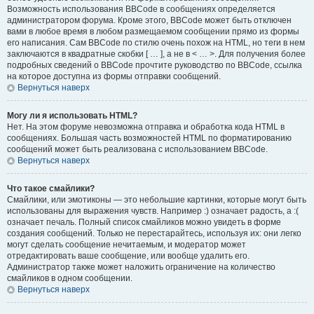
Возможность использования BBCode в сообщениях определяется
администратором форума. Кроме этого, BBCode может быть отключен
вами в любое время в любом размещаемом сообщении прямо из формы
его написания. Сам BBCode по стилю очень похож на HTML, но теги в нем
заключаются в квадратные скобки [ … ], а не в < … >. Для получения более
подробных сведений о BBCode прочтите руководство по BBCode, ссылка
на которое доступна из формы отправки сообщений.
Вернуться наверх
Могу ли я использовать HTML?
Нет. На этом форуме невозможна отправка и обработка кода HTML в
сообщениях. Большая часть возможностей HTML по форматированию
сообщений может быть реализована с использованием BBCode.
Вернуться наверх
Что такое смайлики?
Смайлики, или эмотиконы — это небольшие картинки, которые могут быть
использованы для выражения чувств. Например :) означает радость, а :(
означает печаль. Полный список смайликов можно увидеть в форме
создания сообщений. Только не перестарайтесь, используя их: они легко
могут сделать сообщение нечитаемым, и модератор может
отредактировать ваше сообщение, или вообще удалить его.
Администратор также может наложить ограничение на количество
смайликов в одном сообщении.
Вернуться наверх