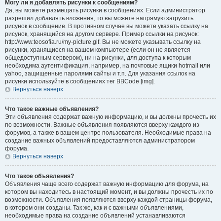
Могу ли я добавлять рисунки к сообщениям?
Да, вы можете размещать рисунки в сообщениях. Если администратор
разрешил добавлять вложения, то вы можете напрямую загрузить
рисунок в сообщение. В противном случае вы можете указать ссылку на
рисунок, хранящийся на другом сервере. Пример ссылки на рисунок:
http://www.teosofia.ru/my-picture.gif. Вы не можете указывать ссылку на
рисунки, хранящиеся на вашем компьютере (если он не является
общедоступным сервером), ни на рисунки, для доступа к которым
необходима аутентификация, например, на почтовые ящики hotmail или
yahoo, защищенные паролями сайты и т.п. Для указания ссылок на
рисунки используйте в сообщениях тег BBCode [img].
Вернуться наверх
Что такое важные объявления?
Эти объявления содержат важную информацию, и вы должны прочесть их
по возможности. Важные объявления появляются вверху каждого из
форумов, а также в вашем центре пользователя. Необходимые права на
создание важных объявлений предоставляются администратором
форума.
Вернуться наверх
Что такое объявления?
Объявления чаще всего содержат важную информацию для форума, на
котором вы находитесь в настоящий момент, и вы должны прочесть их по
возможности. Объявления появляются вверху каждой страницы форума,
в котором они созданы. Так же, как и с важными объявлениями,
необходимые права на создание объявлений устанавливаются