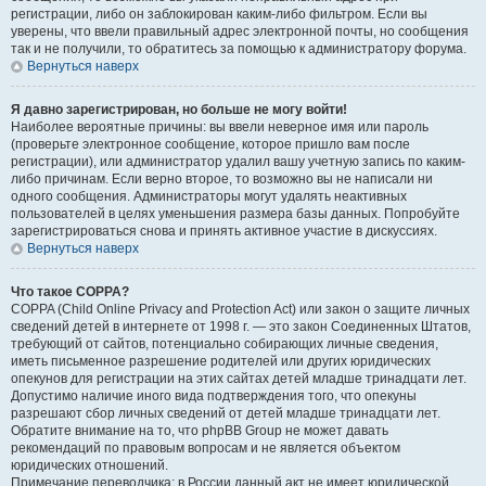
регистрации, либо он заблокирован каким-либо фильтром. Если вы
уверены, что ввели правильный адрес электронной почты, но сообщения
так и не получили, то обратитесь за помощью к администратору форума.
Вернуться наверх
Я давно зарегистрирован, но больше не могу войти!
Наиболее вероятные причины: вы ввели неверное имя или пароль
(проверьте электронное сообщение, которое пришло вам после
регистрации), или администратор удалил вашу учетную запись по каким-
либо причинам. Если верно второе, то возможно вы не написали ни
одного сообщения. Администраторы могут удалять неактивных
пользователей в целях уменьшения размера базы данных. Попробуйте
зарегистрироваться снова и принять активное участие в дискуссиях.
Вернуться наверх
Что такое COPPA?
COPPA (Child Online Privacy and Protection Act) или закон о защите личных
сведений детей в интернете от 1998 г. — это закон Соединенных Штатов,
требующий от сайтов, потенциально собирающих личные сведения,
иметь письменное разрешение родителей или других юридических
опекунов для регистрации на этих сайтах детей младше тринадцати лет.
Допустимо наличие иного вида подтверждения того, что опекуны
разрешают сбор личных сведений от детей младше тринадцати лет.
Обратите внимание на то, что phpBB Group не может давать
рекомендаций по правовым вопросам и не является объектом
юридических отношений.
Примечание переводчика: в России данный акт не имеет юридической