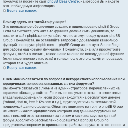
пожалуйста посетите сайт
phpBB Ideas Centre
, на котором Вы найдете
всю необходимую информацию.
Вернуться наверх
Почему здесь нет такой-то функции?
Это программное обеспечение создано и лицензировано phpBB Group.
Если вы считаете, что какая-то функция должна быть добавлена, то
посетите сайт phpbb.com и узнайте, что по этому поводу думает phpBB
Group. Пожалуйста, не оставляйте запросов о добавлении каких-либо
функций на форуме phpbb.com — phpBB Group использует SourceForge
для работы над новыми функциями. Пожалуйста, сначала просмотрите
форумы, чтобы выяснить, каково наше мнение по поводу данной функции
(если такое мнение у нас есть) и только после этого следуйте процедуре,
которая там будет описана.
Вернуться наверх
С кем можно связаться по вопросам некорректного использования или
юридических вопросов, связанных с этим форумом?
Вы можете связаться с любым из администраторов, перечисленных на
странице «Команда сайта». Если вы не получите ответа, то свяжитесь с
владельцем домена или, если форум находится на бесплатном домене
(Yahoo!, chat.ru, free.fr, f2s.com и т.д.), с руководством или технической
поддержкой данного домена. Обратите внимание на то, что phpBB Group
не имеет никакого юридического контроля над данным форумом и не
несет никакой ответственности за то, кем и как используется данный
форум. Абсолютно бессмысленно обращаться к phpBB Group по
юридическим вопросам (о приостановке работы форума, ответственности