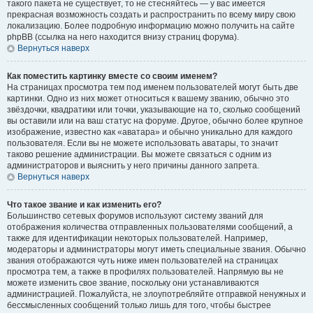
такого пакета не существует, то не стесняйтесь — у вас имеется
прекрасная возможность создать и распространить по всему миру свою
локализацию. Более подробную информацию можно получить на сайте
phpBB (ссылка на него находится внизу страниц форума).
Вернуться наверх
Как поместить картинку вместе со своим именем?
На страницах просмотра тем под именем пользователей могут быть две
картинки. Одно из них может относиться к вашему званию, обычно это
звёздочки, квадратики или точки, указывающие на то, сколько сообщений
вы оставили или на ваш статус на форуме. Другое, обычно более крупное
изображение, известно как «аватара» и обычно уникально для каждого
пользователя. Если вы не можете использовать аватары, то значит
таково решение администрации. Вы можете связаться с одним из
администраторов и выяснить у него причины данного запрета.
Вернуться наверх
Что такое звание и как изменить его?
Большинство сетевых форумов используют систему званий для
отображения количества отправленных пользователями сообщений, а
также для идентификации некоторых пользователей. Например,
модераторы и администраторы могут иметь специальные звания. Обычно
звания отображаются чуть ниже имен пользователей на страницах
просмотра тем, а также в профилях пользователей. Напрямую вы не
можете изменить свое звание, поскольку они устанавливаются
администрацией. Пожалуйста, не злоупотребляйте отправкой ненужных и
бессмысленных сообщений только лишь для того, чтобы быстрее