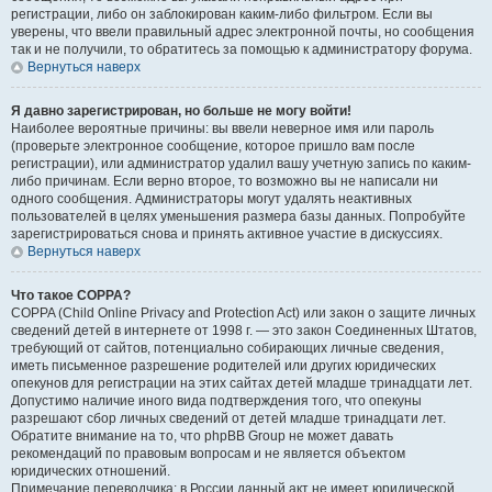
регистрации, либо он заблокирован каким-либо фильтром. Если вы
уверены, что ввели правильный адрес электронной почты, но сообщения
так и не получили, то обратитесь за помощью к администратору форума.
Вернуться наверх
Я давно зарегистрирован, но больше не могу войти!
Наиболее вероятные причины: вы ввели неверное имя или пароль
(проверьте электронное сообщение, которое пришло вам после
регистрации), или администратор удалил вашу учетную запись по каким-
либо причинам. Если верно второе, то возможно вы не написали ни
одного сообщения. Администраторы могут удалять неактивных
пользователей в целях уменьшения размера базы данных. Попробуйте
зарегистрироваться снова и принять активное участие в дискуссиях.
Вернуться наверх
Что такое COPPA?
COPPA (Child Online Privacy and Protection Act) или закон о защите личных
сведений детей в интернете от 1998 г. — это закон Соединенных Штатов,
требующий от сайтов, потенциально собирающих личные сведения,
иметь письменное разрешение родителей или других юридических
опекунов для регистрации на этих сайтах детей младше тринадцати лет.
Допустимо наличие иного вида подтверждения того, что опекуны
разрешают сбор личных сведений от детей младше тринадцати лет.
Обратите внимание на то, что phpBB Group не может давать
рекомендаций по правовым вопросам и не является объектом
юридических отношений.
Примечание переводчика: в России данный акт не имеет юридической