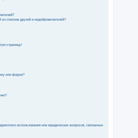
елателей?
й из списков друзей и недоброжелателей?
стую страницу!
ему или форум?
уме?
орректного использования или юридических вопросов, связанных