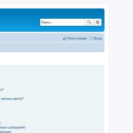
Регистрация
Вход
их?
 разные цвета?
!
чные сообщения!
бщение!