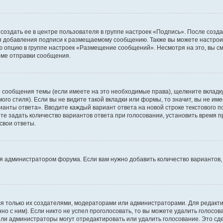
создать ее в центре пользователя в группе настроек «Подпись». После созд
 добавления подписи к размещаемому сообщению. Также вы можете настроит
опцию в группе настроек «Размещение сообщений». Несмотря на это, вы с
рме отправки сообщения.
 сообщения темы (если имеете на это необходимые права), щелкните вкладк
го стиля). Если вы не видите такой вкладки или формы, то значит, вы не име
рианты ответа». Вводите каждый вариант ответа на новой строке текстового 
 задать количество вариантов ответа при голосовании, установить время пр
свои ответы.
я администратором форума. Если вам нужно добавить количество вариантов,
ться только их создателями, модераторами или администраторами. Для редак
но с ним). Если никто не успел проголосовать, то вы можете удалить голосо
или администраторы могут отредактировать или удалить голосование. Это сд