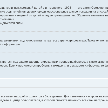
н о защите личных сведений детей в интернете от 1998 г. — это закон Соедине
е родителей или других юридических опекунов для регистрации на этих са
бор личных сведений от детей младше тринадцати лет. Обратите внимание на
отношений.
ридической силы.
запретил имя, под которым вы пытаетесь зарегистрироваться. Также он мог 
ой информации.
ставаться под вашим зарегистрированным именем на форуме, а также выполня
ром. Если у вас имеются проблемы с входом или с выходом из форума, то ф
 все ваши настройки хранятся в базе данных. Для изменения настроек нажм
падете в центр пользователя, в котором сможете изменить все свои настройки