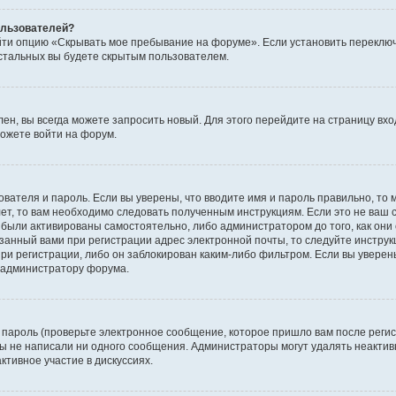
пользователей?
йти опцию «Скрывать мое пребывание на форуме». Если установить переключ
стальных вы будете скрытым пользователем.
лен, вы всегда можете запросить новый. Для этого перейдите на страницу вх
ожете войти на форум.
ователя и пароль. Если вы уверены, что вводите имя и пароль правильно, то 
ет, то вам необходимо следовать полученным инструкциям. Если это не ваш с
были активированы самостоятельно, либо администратором до того, как они 
занный вами при регистрации адрес электронной почты, то следуйте инструк
ри регистрации, либо он заблокирован каким-либо фильтром. Если вы уверены
к администратору форума.
пароль (проверьте электронное сообщение, которое пришло вам после регис
 вы не написали ни одного сообщения. Администраторы могут удалять неакт
ктивное участие в дискуссиях.