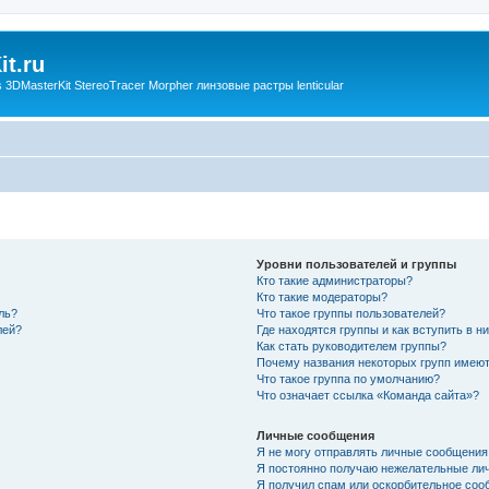
t.ru
3DMasterKit StereoTracer Morpher линзовые растры lenticular
Уровни пользователей и группы
Кто такие администраторы?
Кто такие модераторы?
ль?
Что такое группы пользователей?
лей?
Где находятся группы и как вступить в н
Как стать руководителем группы?
Почему названия некоторых групп имеют
Что такое группа по умолчанию?
Что означает ссылка «Команда сайта»?
Личные сообщения
Я не могу отправлять личные сообщения
Я постоянно получаю нежелательные ли
Я получил спам или оскорбительное соо