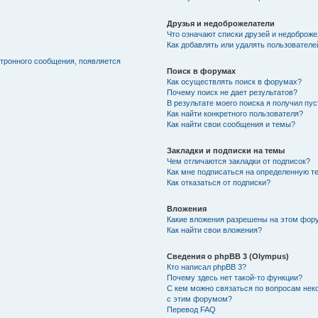
Друзья и недоброжелатели
Что означают списки друзей и недоброж
Как добавлять или удалять пользователе
ктронного сообщения, появляется
Поиск в форумах
Как осуществлять поиск в форумах?
Почему поиск не дает результатов?
В результате моего поиска я получил пу
Как найти конкретного пользователя?
Как найти свои сообщения и темы?
Закладки и подписки на темы
Чем отличаются закладки от подписок?
Как мне подписаться на определенную т
Как отказаться от подписки?
Вложения
Какие вложения разрешены на этом фор
Как найти свои вложения?
Сведения о phpBB 3 (Olympus)
Кто написал phpBB 3?
Почему здесь нет такой-то функции?
С кем можно связаться по вопросам нек
с этим форумом?
Перевод FAQ