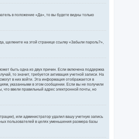
атель в положение «Да», то вы будете видны только
ода, щелкните на этой странице ссылку «Забыли пароль?»,
может быть одна из двух причин. Если включена поддержка
лучай, то значит, требуется активация учетной записи. На
смогут в них войти. Эта информация отображается в
циям, указанными в этом сообщении. Если вы не получили
, что ввели правильный адрес электронной почты, но
трации), или администратор удалил вашу учетную запись
ивных пользователей в целях уменьшения размера базы