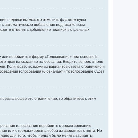
ания подписи вы можете отметить флажком пункт
ь автоматическое добавление подписи ко всем
можете отменять добавление подписи в отдельных
у или перейдите в форму «Голосование» под основной
ете прав на создание голосований. Введите вопрос в поле
поля. Количество возможных вариантов ответа ограничено и
оведения голосования (0 означает, что голосование будет
 превышающее это ограничение, то обратитесь с этим
тирования голосования перейдите к редактированию
вание или отредактировать любой из вариантов ответа. Но
елано для того, чтобы нельзя было менять варианты