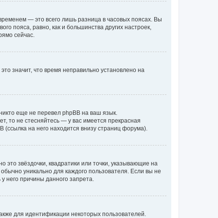
временем — это всего лишь разница в часовых поясах. Вы
го пояса, равно, как и большинства других настроек,
рямо сейчас.
 это значит, что время неправильно установлено на
никто еще не перевел phpBB на ваш язык.
ет, то не стесняйтесь — у вас имеется прекрасная
 (ссылка на него находится внизу страниц форума).
о это звёздочки, квадратики или точки, указывающие на
и обычно уникально для каждого пользователя. Если вы не
 у него причины данного запрета.
акже для идентификации некоторых пользователей.