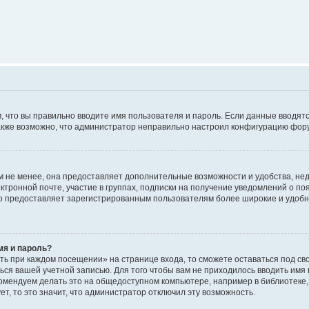
м, что вы правильно вводите имя пользователя и пароль. Если данные вводят
 Также возможно, что администратор неправильно настроил конфигурацию фор
 не менее, она предоставляет дополнительные возможности и удобства, не
ктронной почте, участие в группах, подписки на получение уведомлений о п
, но предоставляет зарегистрированным пользователям более широкие и удо
мя и пароль?
ть при каждом посещении» на странице входа, то сможете оставаться под с
аться вашей учетной записью. Для того чтобы вам не приходилось вводить имя
омендуем делать это на общедоступном компьютере, например в библиотеке, 
т, то это значит, что администратор отключил эту возможность.