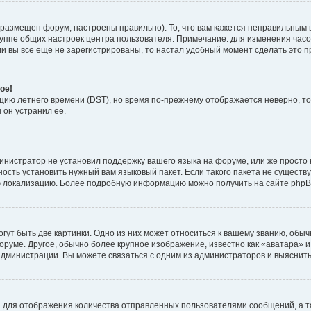
 размещен форум, настроены правильно). То, что вам кажется неправильным 
руппе общих настроек центра пользователя. Примечание: для изменения часово
 вы все еще не зарегистрированы, то настал удобный момент сделать это п
ое!
пцию летнего времени (
DST
), но время по-прежнему отображается неверно, то
 он устранил ее.
инистратор не установил поддержку вашего языка на форуме, или же просто 
ость установить нужный вам языковый пакет. Если такого пакета не существу
ю локализацию. Более подробную информацию можно получить на сайте phpBB
ут быть две картинки. Одно из них может относиться к вашему званию, обычн
форуме. Другое, обычно более крупное изображение, известно как «аватара» 
администрации. Вы можете связаться с одним из администраторов и выяснить
 для отображения количества отправленных пользователями сообщений, а т