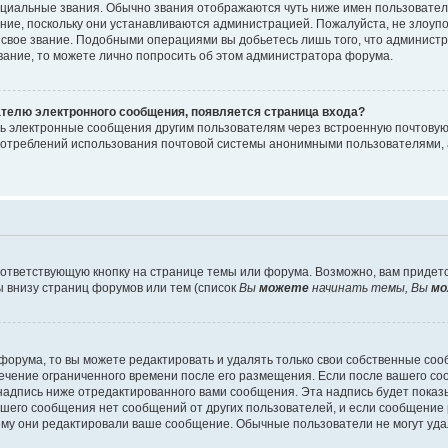
циальные звания. Обычно звания отображаются чуть ниже имен пользователе
ание, поскольку они устанавливаются администрацией. Пожалуйста, не злоу
 свое звание. Подобными операциями вы добьетесь лишь того, что админист
звание, то можете лично попросить об этом администратора форума.
ателю электронного сообщения, появляется страница входа?
ть электронные сообщения другим пользователям через встроенную почтову
отреблений использования почтовой системы анонимными пользователями, 
ответствующую кнопку на странице темы или форума. Возможно, вам придет
 внизу страниц форумов или тем (список
Вы
можете
начинать темы, Вы
мо
орума, то вы можете редактировать и удалять только свои собственные со
течение ограниченного времени после его размещения. Если после вашего с
дпись ниже отредактированного вами сообщения. Эта надпись будет показыв
вашего сообщения нет сообщений от других пользователей, и если сообщени
чему они редактировали ваше сообщение. Обычные пользователи не могут уда