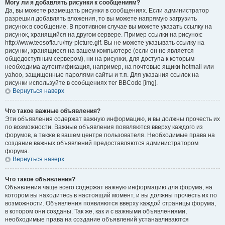
Могу ли я добавлять рисунки к сообщениям?
Да, вы можете размещать рисунки в сообщениях. Если администратор
разрешил добавлять вложения, то вы можете напрямую загрузить
рисунок в сообщение. В противном случае вы можете указать ссылку на
рисунок, хранящийся на другом сервере. Пример ссылки на рисунок:
http://www.teosofia.ru/my-picture.gif. Вы не можете указывать ссылку на
рисунки, хранящиеся на вашем компьютере (если он не является
общедоступным сервером), ни на рисунки, для доступа к которым
необходима аутентификация, например, на почтовые ящики hotmail или
yahoo, защищенные паролями сайты и т.п. Для указания ссылок на
рисунки используйте в сообщениях тег BBCode [img].
Вернуться наверх
Что такое важные объявления?
Эти объявления содержат важную информацию, и вы должны прочесть их
по возможности. Важные объявления появляются вверху каждого из
форумов, а также в вашем центре пользователя. Необходимые права на
создание важных объявлений предоставляются администратором
форума.
Вернуться наверх
Что такое объявления?
Объявления чаще всего содержат важную информацию для форума, на
котором вы находитесь в настоящий момент, и вы должны прочесть их по
возможности. Объявления появляются вверху каждой страницы форума,
в котором они созданы. Так же, как и с важными объявлениями,
необходимые права на создание объявлений устанавливаются