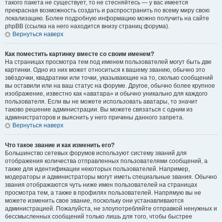
такого пакета не существует, то не стесняйтесь — у вас имеется
прекрасная возможность создать и распространить по всему миру свою
локализацию. Более подробную информацию можно получить на сайте
phpBB (ссылка на него находится внизу страниц форума).
Вернуться наверх
Как поместить картинку вместе со своим именем?
На страницах просмотра тем под именем пользователей могут быть две
картинки. Одно из них может относиться к вашему званию, обычно это
звёздочки, квадратики или точки, указывающие на то, сколько сообщений
вы оставили или на ваш статус на форуме. Другое, обычно более крупное
изображение, известно как «аватара» и обычно уникально для каждого
пользователя. Если вы не можете использовать аватары, то значит
таково решение администрации. Вы можете связаться с одним из
администраторов и выяснить у него причины данного запрета.
Вернуться наверх
Что такое звание и как изменить его?
Большинство сетевых форумов используют систему званий для
отображения количества отправленных пользователями сообщений, а
также для идентификации некоторых пользователей. Например,
модераторы и администраторы могут иметь специальные звания. Обычно
звания отображаются чуть ниже имен пользователей на страницах
просмотра тем, а также в профилях пользователей. Напрямую вы не
можете изменить свое звание, поскольку они устанавливаются
администрацией. Пожалуйста, не злоупотребляйте отправкой ненужных и
бессмысленных сообщений только лишь для того, чтобы быстрее