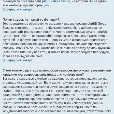
пожалуйста посетите сайт
phpBB Ideas Centre
, на котором Вы найдете
всю необходимую информацию.
Вернуться наверх
Почему здесь нет такой-то функции?
Это программное обеспечение создано и лицензировано phpBB Group.
Если вы считаете, что какая-то функция должна быть добавлена, то
посетите сайт phpbb.com и узнайте, что по этому поводу думает phpBB
Group. Пожалуйста, не оставляйте запросов о добавлении каких-либо
функций на форуме phpbb.com — phpBB Group использует SourceForge
для работы над новыми функциями. Пожалуйста, сначала просмотрите
форумы, чтобы выяснить, каково наше мнение по поводу данной функции
(если такое мнение у нас есть) и только после этого следуйте процедуре,
которая там будет описана.
Вернуться наверх
С кем можно связаться по вопросам некорректного использования или
юридических вопросов, связанных с этим форумом?
Вы можете связаться с любым из администраторов, перечисленных на
странице «Команда сайта». Если вы не получите ответа, то свяжитесь с
владельцем домена или, если форум находится на бесплатном домене
(Yahoo!, chat.ru, free.fr, f2s.com и т.д.), с руководством или технической
поддержкой данного домена. Обратите внимание на то, что phpBB Group
не имеет никакого юридического контроля над данным форумом и не
несет никакой ответственности за то, кем и как используется данный
форум. Абсолютно бессмысленно обращаться к phpBB Group по
юридическим вопросам (о приостановке работы форума, ответственности