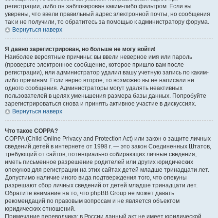
регистрации, либо он заблокирован каким-либо фильтром. Если вы
уверены, что ввели правильный адрес электронной почты, но сообщения
так и не получили, то обратитесь за помощью к администратору форума.
Вернуться наверх
Я давно зарегистрирован, но больше не могу войти!
Наиболее вероятные причины: вы ввели неверное имя или пароль
(проверьте электронное сообщение, которое пришло вам после
регистрации), или администратор удалил вашу учетную запись по каким-
либо причинам. Если верно второе, то возможно вы не написали ни
одного сообщения. Администраторы могут удалять неактивных
пользователей в целях уменьшения размера базы данных. Попробуйте
зарегистрироваться снова и принять активное участие в дискуссиях.
Вернуться наверх
Что такое COPPA?
COPPA (Child Online Privacy and Protection Act) или закон о защите личных
сведений детей в интернете от 1998 г. — это закон Соединенных Штатов,
требующий от сайтов, потенциально собирающих личные сведения,
иметь письменное разрешение родителей или других юридических
опекунов для регистрации на этих сайтах детей младше тринадцати лет.
Допустимо наличие иного вида подтверждения того, что опекуны
разрешают сбор личных сведений от детей младше тринадцати лет.
Обратите внимание на то, что phpBB Group не может давать
рекомендаций по правовым вопросам и не является объектом
юридических отношений.
Примечание переводчика: в России данный акт не имеет юридической