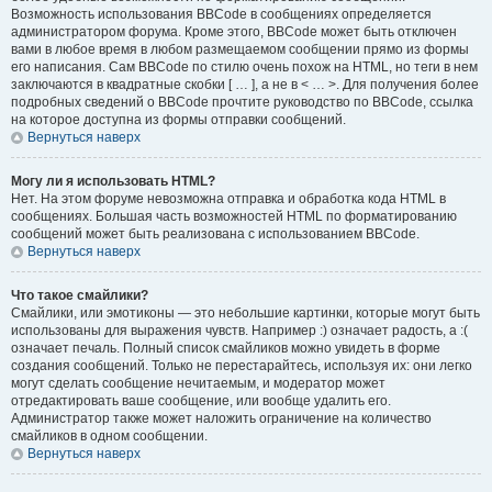
Возможность использования BBCode в сообщениях определяется
администратором форума. Кроме этого, BBCode может быть отключен
вами в любое время в любом размещаемом сообщении прямо из формы
его написания. Сам BBCode по стилю очень похож на HTML, но теги в нем
заключаются в квадратные скобки [ … ], а не в < … >. Для получения более
подробных сведений о BBCode прочтите руководство по BBCode, ссылка
на которое доступна из формы отправки сообщений.
Вернуться наверх
Могу ли я использовать HTML?
Нет. На этом форуме невозможна отправка и обработка кода HTML в
сообщениях. Большая часть возможностей HTML по форматированию
сообщений может быть реализована с использованием BBCode.
Вернуться наверх
Что такое смайлики?
Смайлики, или эмотиконы — это небольшие картинки, которые могут быть
использованы для выражения чувств. Например :) означает радость, а :(
означает печаль. Полный список смайликов можно увидеть в форме
создания сообщений. Только не перестарайтесь, используя их: они легко
могут сделать сообщение нечитаемым, и модератор может
отредактировать ваше сообщение, или вообще удалить его.
Администратор также может наложить ограничение на количество
смайликов в одном сообщении.
Вернуться наверх