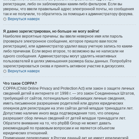
регистрации, либо он заблокирован каким-либо фильтром. Если вы
уверены, что ввели правильный адрес электронной почты, но сообщения
так и не получили, то обратитесь за помощью к администратору форума.
Вернуться наверх
Я давно зарегистрирован, но больше не могу войти!
Наиболее вероятные причины: вы ввели неверное имя или пароль
(проверьте электронное сообщение, которое пришло вам после
регистрации), или администратор удалил вашу учетную запись по каким-
либо причинам. Если верно второе, то возможно вы не написали ни
одного сообщения. Администраторы могут удалять неактивных
пользователей в целях уменьшения размера базы данных. Попробуйте
зарегистрироваться снова и принять активное участие в дискуссиях.
Вернуться наверх
Что такое COPPA?
COPPA (Child Online Privacy and Protection Act) или закон о защите личных
сведений детей в интернете от 1998 г. — это закон Соединенных Штатов,
требующий от сайтов, потенциально собирающих личные сведения,
иметь письменное разрешение родителей или других юридических
опекунов для регистрации на этих сайтах детей младше тринадцати лет.
Допустимо наличие иного вида подтверждения того, что опекуны
разрешают сбор личных сведений от детей младше тринадцати лет.
Обратите внимание на то, что phpBB Group не может давать
рекомендаций по правовым вопросам и не является объектом
юридических отношений.
Примечание переводчика: в России данный акт не имеет юридической