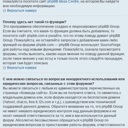
пожалуйста посетите сайт
phpBB Ideas Centre
, на котором Вы найдете
всю необходимую информацию.
Вернуться наверх
Почему здесь нет такой-то функции?
Это программное обеспечение создано и лицензировано phpBB Group.
Если вы считаете, что какая-то функция должна быть добавлена, то
посетите сайт phpbb.com и узнайте, что по этому поводу думает phpBB
Group. Пожалуйста, не оставляйте запросов о добавлении каких-либо
функций на форуме phpbb.com — phpBB Group использует SourceForge
для работы над новыми функциями. Пожалуйста, сначала просмотрите
форумы, чтобы выяснить, каково наше мнение по поводу данной функции
(если такое мнение у нас есть) и только после этого следуйте процедуре,
которая там будет описана.
Вернуться наверх
С кем можно связаться по вопросам некорректного использования или
юридических вопросов, связанных с этим форумом?
Вы можете связаться с любым из администраторов, перечисленных на
странице «Команда сайта». Если вы не получите ответа, то свяжитесь с
владельцем домена или, если форум находится на бесплатном домене
(Yahoo!, chat.ru, free.fr, f2s.com и т.д.), с руководством или технической
поддержкой данного домена. Обратите внимание на то, что phpBB Group
не имеет никакого юридического контроля над данным форумом и не
несет никакой ответственности за то, кем и как используется данный
форум. Абсолютно бессмысленно обращаться к phpBB Group по
юридическим вопросам (о приостановке работы форума, ответственности