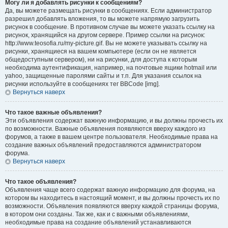
Могу ли я добавлять рисунки к сообщениям?
Да, вы можете размещать рисунки в сообщениях. Если администратор
разрешил добавлять вложения, то вы можете напрямую загрузить
рисунок в сообщение. В противном случае вы можете указать ссылку на
рисунок, хранящийся на другом сервере. Пример ссылки на рисунок:
http://www.teosofia.ru/my-picture.gif. Вы не можете указывать ссылку на
рисунки, хранящиеся на вашем компьютере (если он не является
общедоступным сервером), ни на рисунки, для доступа к которым
необходима аутентификация, например, на почтовые ящики hotmail или
yahoo, защищенные паролями сайты и т.п. Для указания ссылок на
рисунки используйте в сообщениях тег BBCode [img].
Вернуться наверх
Что такое важные объявления?
Эти объявления содержат важную информацию, и вы должны прочесть их
по возможности. Важные объявления появляются вверху каждого из
форумов, а также в вашем центре пользователя. Необходимые права на
создание важных объявлений предоставляются администратором
форума.
Вернуться наверх
Что такое объявления?
Объявления чаще всего содержат важную информацию для форума, на
котором вы находитесь в настоящий момент, и вы должны прочесть их по
возможности. Объявления появляются вверху каждой страницы форума,
в котором они созданы. Так же, как и с важными объявлениями,
необходимые права на создание объявлений устанавливаются