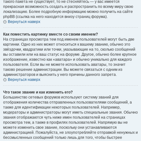
такого пакета не существует, то не стесняйтесь — у вас имеется
прекрасная возможность создать и распространить по всему миру свою
локализацию. Более подробную информацию можно получить на сайте
phpBB (ссылка на него находится внизу страниц форума).
Вернуться наверх
Как поместить картинку вместе со своим именем?
На страницах просмотра тем под именем пользователей могут быть две
картинки. Одно из них может относиться к вашему званию, обычно это
звёздочки, квадратики или точки, указывающие на то, сколько сообщений
вы оставили или на ваш статус на форуме. Другое, обычно более крупное
изображение, известно как «аватара» и обычно уникально для каждого
пользователя. Если вы не можете использовать аватары, то значит
таково решение администрации. Вы можете связаться с одним из
администраторов и выяснить у него причины данного запрета.
Вернуться наверх
Что такое звание и как изменить его?
Большинство сетевых форумов используют систему званий для
отображения количества отправленных пользователями сообщений, а
также для идентификации некоторых пользователей. Например,
модераторы и администраторы могут иметь специальные звания. Обычно
звания отображаются чуть ниже имен пользователей на страницах
просмотра тем, а также в профилях пользователей. Напрямую вы не
можете изменить свое звание, поскольку они устанавливаются
администрацией. Пожалуйста, не злоупотребляйте отправкой ненужных и
бессмысленных сообщений только лишь для того, чтобы быстрее