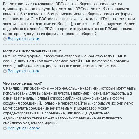
Возможность использования BBCode в сообщениях определяется
администратором форума. Кроме этого, BBCode может быть отключен
вами в любое время в любом размещаемом сообщении прямо из формы
его написания. Сам BBCode по стилю очень похож на HTML, но теги в нем
заключаются в квадратные скобки [ … ], а не в < … >. Для получения более
подробных сведений о BBCode прочтите руководство по BBCode, ссылка
на которое доступна из формы отправки сообщений.
Вернуться наверх
Могу ли я использовать HTML?
Нет. На этом форуме невозможна отправка и обработка кода HTML в
сообщениях. Большая часть возможностей HTML по форматированию
сообщений может быть реализована с использованием BBCode.
Вернуться наверх
Что такое смайлики?
Смайлики, или эмотиконы — это небольшие картинки, которые могут быть
использованы для выражения чувств. Например :) означает радость, а :(
означает печаль. Полный список смайликов можно увидеть в форме
создания сообщений. Только не перестарайтесь, используя их: они легко
могут сделать сообщение нечитаемым, и модератор может
отредактировать ваше сообщение, или вообще удалить его.
Администратор также может наложить ограничение на количество
смайликов в одном сообщении.
Вернуться наверх