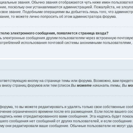
циальные звания. Обычно звания отображаются чуть ниже имен пользователе
ание, поскольку они устанавливаются администрацией. Пожалуйста, не злоу
 свое звание. Подобными операциями вы добьетесь лишь того, что админист
звание, то можете лично попросить об этом администратора форума.
ателю электронного сообщения, появляется страница входа?
ть электронные сообщения другим пользователям через встроенную почтову
отреблений использования почтовой системы анонимными пользователями, 
ответствующую кнопку на странице темы или форума. Возможно, вам придет
 внизу страниц форумов или тем (список
Вы
можете
начинать темы, Вы
мо
орума, то вы можете редактировать и удалять только свои собственные со
течение ограниченного времени после его размещения. Если после вашего с
дпись ниже отредактированного вами сообщения. Эта надпись будет показыв
вашего сообщения нет сообщений от других пользователей, и если сообщени
чему они редактировали ваше сообщение. Обычные пользователи не могут уда