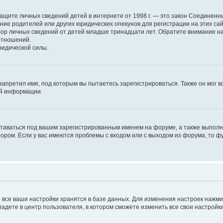
н о защите личных сведений детей в интернете от 1998 г. — это закон Соедине
е родителей или других юридических опекунов для регистрации на этих са
бор личных сведений от детей младше тринадцати лет. Обратите внимание на
отношений.
ридической силы.
запретил имя, под которым вы пытаетесь зарегистрироваться. Также он мог 
ой информации.
ставаться под вашим зарегистрированным именем на форуме, а также выполня
ром. Если у вас имеются проблемы с входом или с выходом из форума, то ф
 все ваши настройки хранятся в базе данных. Для изменения настроек нажм
падете в центр пользователя, в котором сможете изменить все свои настройки