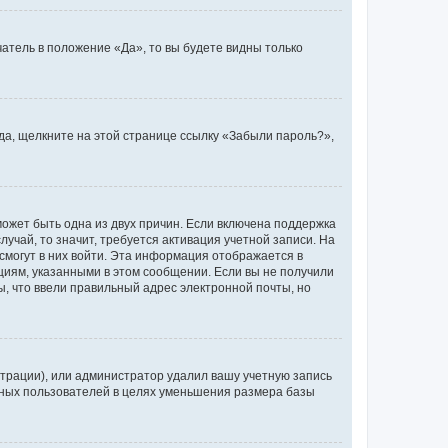
атель в положение «Да», то вы будете видны только
ода, щелкните на этой странице ссылку «Забыли пароль?»,
может быть одна из двух причин. Если включена поддержка
лучай, то значит, требуется активация учетной записи. На
смогут в них войти. Эта информация отображается в
циям, указанными в этом сообщении. Если вы не получили
, что ввели правильный адрес электронной почты, но
трации), или администратор удалил вашу учетную запись
ивных пользователей в целях уменьшения размера базы