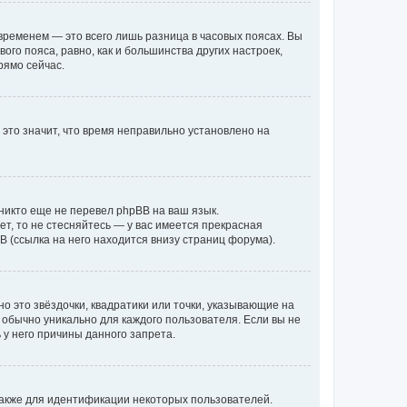
временем — это всего лишь разница в часовых поясах. Вы
го пояса, равно, как и большинства других настроек,
рямо сейчас.
 это значит, что время неправильно установлено на
никто еще не перевел phpBB на ваш язык.
ет, то не стесняйтесь — у вас имеется прекрасная
 (ссылка на него находится внизу страниц форума).
о это звёздочки, квадратики или точки, указывающие на
и обычно уникально для каждого пользователя. Если вы не
 у него причины данного запрета.
акже для идентификации некоторых пользователей.