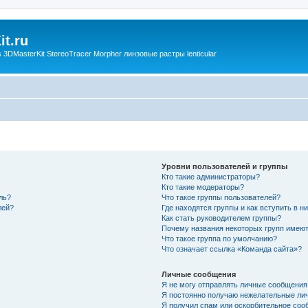
t.ru
3DMasterKit StereoTracer Morpher линзовые растры lenticular
Уровни пользователей и группы
Кто такие администраторы?
Кто такие модераторы?
ль?
Что такое группы пользователей?
лей?
Где находятся группы и как вступить в н
Как стать руководителем группы?
Почему названия некоторых групп имеют
Что такое группа по умолчанию?
Что означает ссылка «Команда сайта»?
Личные сообщения
Я не могу отправлять личные сообщения
Я постоянно получаю нежелательные ли
Я получил спам или оскорбительное соо