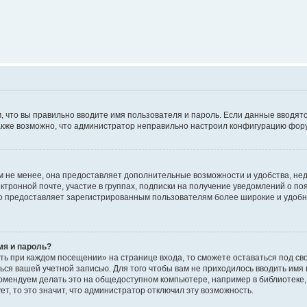
м, что вы правильно вводите имя пользователя и пароль. Если данные вводят
 Также возможно, что администратор неправильно настроил конфигурацию фор
 не менее, она предоставляет дополнительные возможности и удобства, не
ктронной почте, участие в группах, подписки на получение уведомлений о п
, но предоставляет зарегистрированным пользователям более широкие и удо
мя и пароль?
ть при каждом посещении» на странице входа, то сможете оставаться под с
аться вашей учетной записью. Для того чтобы вам не приходилось вводить имя
омендуем делать это на общедоступном компьютере, например в библиотеке, 
т, то это значит, что администратор отключил эту возможность.