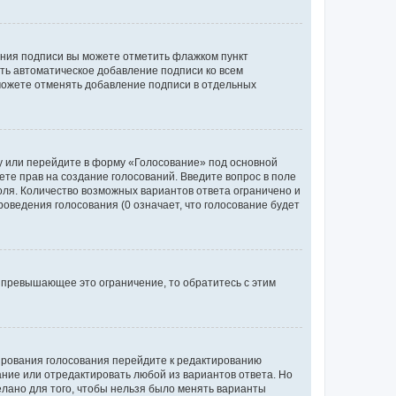
ания подписи вы можете отметить флажком пункт
ь автоматическое добавление подписи ко всем
можете отменять добавление подписи в отдельных
у или перейдите в форму «Голосование» под основной
ете прав на создание голосований. Введите вопрос в поле
поля. Количество возможных вариантов ответа ограничено и
оведения голосования (0 означает, что голосование будет
 превышающее это ограничение, то обратитесь с этим
тирования голосования перейдите к редактированию
вание или отредактировать любой из вариантов ответа. Но
елано для того, чтобы нельзя было менять варианты