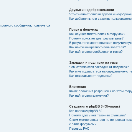
Друзья и недоброжелатели
Что означают списки друзей и недоброж
Как добавлять или удалять пользователе
ктронного сообщения, появляется
Поиск в форумах
Как осуществлять поиск в форумах?
Почему поиск не дает результатов?
В результате моего поиска я получил пу
Как найти конкретного пользователя?
Как найти свои сообщения и темы?
Закладки и подписки на темы
Чем отличаются закладки от подписок?
Как мне подписаться на определенную т
Как отказаться от подписки?
Вложения
Какие вложения разрешены на этом фор
Как найти свои вложения?
Сведения о phpBB 3 (Olympus)
Кто написал phpBB 3?
Почему здесь нет такой-то функции?
С кем можно связаться по вопросам нек
с этим форумом?
Перевод FAQ