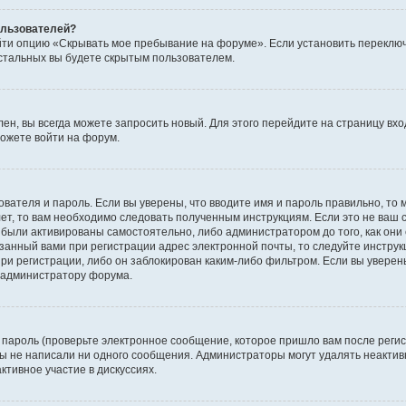
пользователей?
йти опцию «Скрывать мое пребывание на форуме». Если установить переключ
стальных вы будете скрытым пользователем.
лен, вы всегда можете запросить новый. Для этого перейдите на страницу вх
ожете войти на форум.
ователя и пароль. Если вы уверены, что вводите имя и пароль правильно, то 
ет, то вам необходимо следовать полученным инструкциям. Если это не ваш с
были активированы самостоятельно, либо администратором до того, как они 
занный вами при регистрации адрес электронной почты, то следуйте инструк
ри регистрации, либо он заблокирован каким-либо фильтром. Если вы уверены
к администратору форума.
пароль (проверьте электронное сообщение, которое пришло вам после регис
 вы не написали ни одного сообщения. Администраторы могут удалять неакт
ктивное участие в дискуссиях.