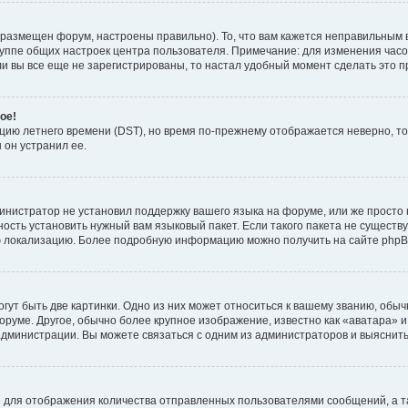
 размещен форум, настроены правильно). То, что вам кажется неправильным 
руппе общих настроек центра пользователя. Примечание: для изменения часово
 вы все еще не зарегистрированы, то настал удобный момент сделать это п
ое!
пцию летнего времени (
DST
), но время по-прежнему отображается неверно, то
 он устранил ее.
инистратор не установил поддержку вашего языка на форуме, или же просто 
ость установить нужный вам языковый пакет. Если такого пакета не существу
ю локализацию. Более подробную информацию можно получить на сайте phpBB
ут быть две картинки. Одно из них может относиться к вашему званию, обычн
форуме. Другое, обычно более крупное изображение, известно как «аватара» 
администрации. Вы можете связаться с одним из администраторов и выяснить
 для отображения количества отправленных пользователями сообщений, а т