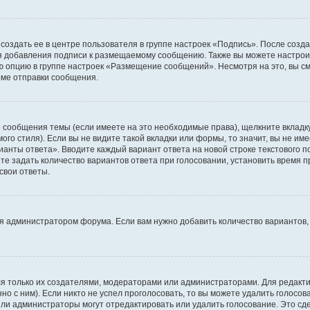
создать ее в центре пользователя в группе настроек «Подпись». После созд
 добавления подписи к размещаемому сообщению. Также вы можете настроит
опцию в группе настроек «Размещение сообщений». Несмотря на это, вы с
рме отправки сообщения.
 сообщения темы (если имеете на это необходимые права), щелкните вкладк
го стиля). Если вы не видите такой вкладки или формы, то значит, вы не име
рианты ответа». Вводите каждый вариант ответа на новой строке текстового 
 задать количество вариантов ответа при голосовании, установить время пр
свои ответы.
я администратором форума. Если вам нужно добавить количество вариантов,
ться только их создателями, модераторами или администраторами. Для редак
но с ним). Если никто не успел проголосовать, то вы можете удалить голосо
или администраторы могут отредактировать или удалить голосование. Это сд