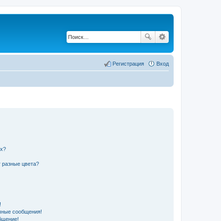
Регистрация
Вход
их?
 разные цвета?
!
чные сообщения!
бщение!