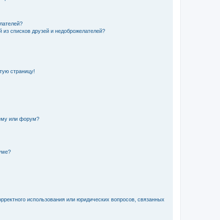
елателей?
й из списков друзей и недоброжелателей?
стую страницу!
ему или форум?
уме?
орректного использования или юридических вопросов, связанных