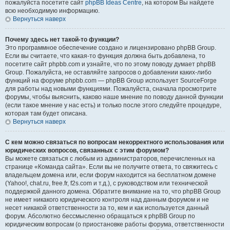
пожалуйста посетите сайт
phpBB Ideas Centre
, на котором Вы найдете
всю необходимую информацию.
Вернуться наверх
Почему здесь нет такой-то функции?
Это программное обеспечение создано и лицензировано phpBB Group.
Если вы считаете, что какая-то функция должна быть добавлена, то
посетите сайт phpbb.com и узнайте, что по этому поводу думает phpBB
Group. Пожалуйста, не оставляйте запросов о добавлении каких-либо
функций на форуме phpbb.com — phpBB Group использует SourceForge
для работы над новыми функциями. Пожалуйста, сначала просмотрите
форумы, чтобы выяснить, каково наше мнение по поводу данной функции
(если такое мнение у нас есть) и только после этого следуйте процедуре,
которая там будет описана.
Вернуться наверх
С кем можно связаться по вопросам некорректного использования или
юридических вопросов, связанных с этим форумом?
Вы можете связаться с любым из администраторов, перечисленных на
странице «Команда сайта». Если вы не получите ответа, то свяжитесь с
владельцем домена или, если форум находится на бесплатном домене
(Yahoo!, chat.ru, free.fr, f2s.com и т.д.), с руководством или технической
поддержкой данного домена. Обратите внимание на то, что phpBB Group
не имеет никакого юридического контроля над данным форумом и не
несет никакой ответственности за то, кем и как используется данный
форум. Абсолютно бессмысленно обращаться к phpBB Group по
юридическим вопросам (о приостановке работы форума, ответственности