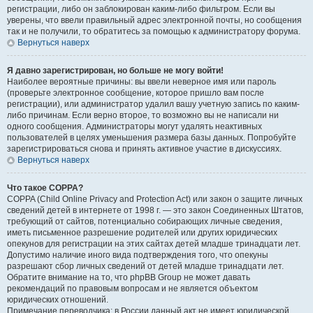
регистрации, либо он заблокирован каким-либо фильтром. Если вы
уверены, что ввели правильный адрес электронной почты, но сообщения
так и не получили, то обратитесь за помощью к администратору форума.
Вернуться наверх
Я давно зарегистрирован, но больше не могу войти!
Наиболее вероятные причины: вы ввели неверное имя или пароль
(проверьте электронное сообщение, которое пришло вам после
регистрации), или администратор удалил вашу учетную запись по каким-
либо причинам. Если верно второе, то возможно вы не написали ни
одного сообщения. Администраторы могут удалять неактивных
пользователей в целях уменьшения размера базы данных. Попробуйте
зарегистрироваться снова и принять активное участие в дискуссиях.
Вернуться наверх
Что такое COPPA?
COPPA (Child Online Privacy and Protection Act) или закон о защите личных
сведений детей в интернете от 1998 г. — это закон Соединенных Штатов,
требующий от сайтов, потенциально собирающих личные сведения,
иметь письменное разрешение родителей или других юридических
опекунов для регистрации на этих сайтах детей младше тринадцати лет.
Допустимо наличие иного вида подтверждения того, что опекуны
разрешают сбор личных сведений от детей младше тринадцати лет.
Обратите внимание на то, что phpBB Group не может давать
рекомендаций по правовым вопросам и не является объектом
юридических отношений.
Примечание переводчика: в России данный акт не имеет юридической