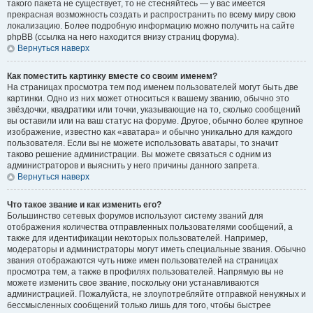
такого пакета не существует, то не стесняйтесь — у вас имеется
прекрасная возможность создать и распространить по всему миру свою
локализацию. Более подробную информацию можно получить на сайте
phpBB (ссылка на него находится внизу страниц форума).
Вернуться наверх
Как поместить картинку вместе со своим именем?
На страницах просмотра тем под именем пользователей могут быть две
картинки. Одно из них может относиться к вашему званию, обычно это
звёздочки, квадратики или точки, указывающие на то, сколько сообщений
вы оставили или на ваш статус на форуме. Другое, обычно более крупное
изображение, известно как «аватара» и обычно уникально для каждого
пользователя. Если вы не можете использовать аватары, то значит
таково решение администрации. Вы можете связаться с одним из
администраторов и выяснить у него причины данного запрета.
Вернуться наверх
Что такое звание и как изменить его?
Большинство сетевых форумов используют систему званий для
отображения количества отправленных пользователями сообщений, а
также для идентификации некоторых пользователей. Например,
модераторы и администраторы могут иметь специальные звания. Обычно
звания отображаются чуть ниже имен пользователей на страницах
просмотра тем, а также в профилях пользователей. Напрямую вы не
можете изменить свое звание, поскольку они устанавливаются
администрацией. Пожалуйста, не злоупотребляйте отправкой ненужных и
бессмысленных сообщений только лишь для того, чтобы быстрее