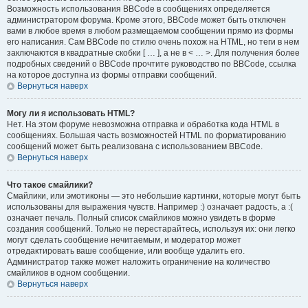
Возможность использования BBCode в сообщениях определяется
администратором форума. Кроме этого, BBCode может быть отключен
вами в любое время в любом размещаемом сообщении прямо из формы
его написания. Сам BBCode по стилю очень похож на HTML, но теги в нем
заключаются в квадратные скобки [ … ], а не в < … >. Для получения более
подробных сведений о BBCode прочтите руководство по BBCode, ссылка
на которое доступна из формы отправки сообщений.
Вернуться наверх
Могу ли я использовать HTML?
Нет. На этом форуме невозможна отправка и обработка кода HTML в
сообщениях. Большая часть возможностей HTML по форматированию
сообщений может быть реализована с использованием BBCode.
Вернуться наверх
Что такое смайлики?
Смайлики, или эмотиконы — это небольшие картинки, которые могут быть
использованы для выражения чувств. Например :) означает радость, а :(
означает печаль. Полный список смайликов можно увидеть в форме
создания сообщений. Только не перестарайтесь, используя их: они легко
могут сделать сообщение нечитаемым, и модератор может
отредактировать ваше сообщение, или вообще удалить его.
Администратор также может наложить ограничение на количество
смайликов в одном сообщении.
Вернуться наверх