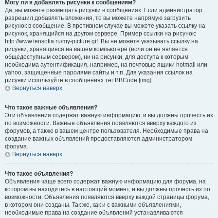
Могу ли я добавлять рисунки к сообщениям?
Да, вы можете размещать рисунки в сообщениях. Если администратор
разрешил добавлять вложения, то вы можете напрямую загрузить
рисунок в сообщение. В противном случае вы можете указать ссылку на
рисунок, хранящийся на другом сервере. Пример ссылки на рисунок:
http://www.teosofia.ru/my-picture.gif. Вы не можете указывать ссылку на
рисунки, хранящиеся на вашем компьютере (если он не является
общедоступным сервером), ни на рисунки, для доступа к которым
необходима аутентификация, например, на почтовые ящики hotmail или
yahoo, защищенные паролями сайты и т.п. Для указания ссылок на
рисунки используйте в сообщениях тег BBCode [img].
Вернуться наверх
Что такое важные объявления?
Эти объявления содержат важную информацию, и вы должны прочесть их
по возможности. Важные объявления появляются вверху каждого из
форумов, а также в вашем центре пользователя. Необходимые права на
создание важных объявлений предоставляются администратором
форума.
Вернуться наверх
Что такое объявления?
Объявления чаще всего содержат важную информацию для форума, на
котором вы находитесь в настоящий момент, и вы должны прочесть их по
возможности. Объявления появляются вверху каждой страницы форума,
в котором они созданы. Так же, как и с важными объявлениями,
необходимые права на создание объявлений устанавливаются