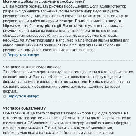
Могу ли я добавлять рисунки к сообщениям?
Да, вы можете размещать рисунки в сообщениях. Если администратор
разрешил добавлять вложения, то вы можете напрямую загрузить
рисунок в сообщение. В противном случае вы можете указать ссылку на
рисунок, хранящийся на другом сервере. Пример ссылки на рисунок:
http://www.teosofia.ru/my-picture.gif. Вы не можете указывать ссылку на
рисунки, хранящиеся на вашем компьютере (если он не является
общедоступным сервером), ни на рисунки, для доступа к которым
необходима аутентификация, например, на почтовые ящики hotmail или
yahoo, защищенные паролями сайты и т.п. Для указания ссылок на
рисунки используйте в сообщениях тег BBCode [img].
Вернуться наверх
Что такое важные объявления?
Эти объявления содержат важную информацию, и вы должны прочесть их
по возможности. Важные объявления появляются вверху каждого из
форумов, а также в вашем центре пользователя. Необходимые права на
создание важных объявлений предоставляются администратором
форума.
Вернуться наверх
Что такое объявления?
Объявления чаще всего содержат важную информацию для форума, на
котором вы находитесь в настоящий момент, и вы должны прочесть их по
возможности. Объявления появляются вверху каждой страницы форума,
в котором они созданы. Так же, как и с важными объявлениями,
необходимые права на создание объявлений устанавливаются