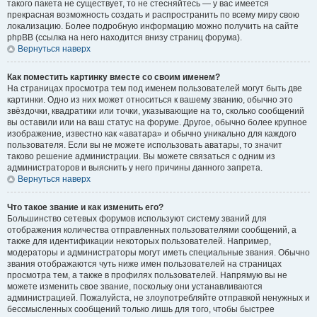
такого пакета не существует, то не стесняйтесь — у вас имеется
прекрасная возможность создать и распространить по всему миру свою
локализацию. Более подробную информацию можно получить на сайте
phpBB (ссылка на него находится внизу страниц форума).
Вернуться наверх
Как поместить картинку вместе со своим именем?
На страницах просмотра тем под именем пользователей могут быть две
картинки. Одно из них может относиться к вашему званию, обычно это
звёздочки, квадратики или точки, указывающие на то, сколько сообщений
вы оставили или на ваш статус на форуме. Другое, обычно более крупное
изображение, известно как «аватара» и обычно уникально для каждого
пользователя. Если вы не можете использовать аватары, то значит
таково решение администрации. Вы можете связаться с одним из
администраторов и выяснить у него причины данного запрета.
Вернуться наверх
Что такое звание и как изменить его?
Большинство сетевых форумов используют систему званий для
отображения количества отправленных пользователями сообщений, а
также для идентификации некоторых пользователей. Например,
модераторы и администраторы могут иметь специальные звания. Обычно
звания отображаются чуть ниже имен пользователей на страницах
просмотра тем, а также в профилях пользователей. Напрямую вы не
можете изменить свое звание, поскольку они устанавливаются
администрацией. Пожалуйста, не злоупотребляйте отправкой ненужных и
бессмысленных сообщений только лишь для того, чтобы быстрее