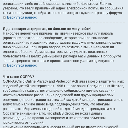
регистрации, либо он заблокирован каким-либо фильтром. Если вы
уверены, что ввели правильный адрес электронной почты, но сообщения
так и не получили, то обратитесь за помощью к администратору форума.
Вернуться наверх
Я давно зарегистрирован, но больше не могу войти!
Наиболее вероятные причины: вы ввели неверное имя или пароль
(проверьте электронное сообщение, которое пришло вам после
регистрации), или администратор удалил вашу учетную запись по каким-
либо причинам. Если верно второе, то возможно вы не написали ни
одного сообщения. Администраторы могут удалять неактивных
пользователей в целях уменьшения размера базы данных. Попробуйте
зарегистрироваться снова и принять активное участие в дискуссиях.
Вернуться наверх
Что такое COPPA?
COPPA (Child Online Privacy and Protection Act) или закон о защите личных
сведений детей в интернете от 1998 г. — это закон Соединенных Штатов,
требующий от сайтов, потенциально собирающих личные сведения,
иметь письменное разрешение родителей или других юридических
опекунов для регистрации на этих сайтах детей младше тринадцати лет.
Допустимо наличие иного вида подтверждения того, что опекуны
разрешают сбор личных сведений от детей младше тринадцати лет.
Обратите внимание на то, что phpBB Group не может давать
рекомендаций по правовым вопросам и не является объектом
юридических отношений.
Примечание переводчика: в России данный акт не имеет юридической