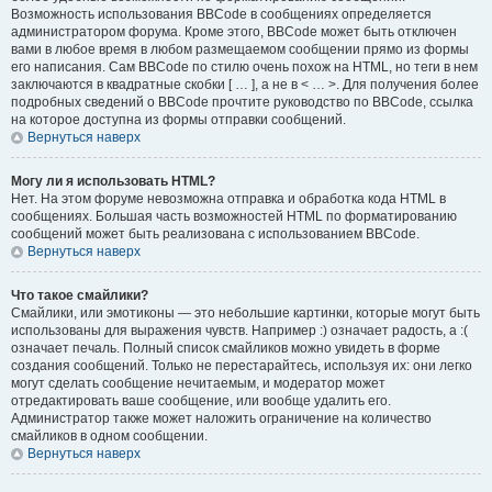
Возможность использования BBCode в сообщениях определяется
администратором форума. Кроме этого, BBCode может быть отключен
вами в любое время в любом размещаемом сообщении прямо из формы
его написания. Сам BBCode по стилю очень похож на HTML, но теги в нем
заключаются в квадратные скобки [ … ], а не в < … >. Для получения более
подробных сведений о BBCode прочтите руководство по BBCode, ссылка
на которое доступна из формы отправки сообщений.
Вернуться наверх
Могу ли я использовать HTML?
Нет. На этом форуме невозможна отправка и обработка кода HTML в
сообщениях. Большая часть возможностей HTML по форматированию
сообщений может быть реализована с использованием BBCode.
Вернуться наверх
Что такое смайлики?
Смайлики, или эмотиконы — это небольшие картинки, которые могут быть
использованы для выражения чувств. Например :) означает радость, а :(
означает печаль. Полный список смайликов можно увидеть в форме
создания сообщений. Только не перестарайтесь, используя их: они легко
могут сделать сообщение нечитаемым, и модератор может
отредактировать ваше сообщение, или вообще удалить его.
Администратор также может наложить ограничение на количество
смайликов в одном сообщении.
Вернуться наверх