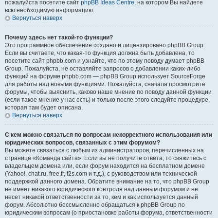
пожалуйста посетите сайт
phpBB Ideas Centre
, на котором Вы найдете
всю необходимую информацию.
Вернуться наверх
Почему здесь нет такой-то функции?
Это программное обеспечение создано и лицензировано phpBB Group.
Если вы считаете, что какая-то функция должна быть добавлена, то
посетите сайт phpbb.com и узнайте, что по этому поводу думает phpBB
Group. Пожалуйста, не оставляйте запросов о добавлении каких-либо
функций на форуме phpbb.com — phpBB Group использует SourceForge
для работы над новыми функциями. Пожалуйста, сначала просмотрите
форумы, чтобы выяснить, каково наше мнение по поводу данной функции
(если такое мнение у нас есть) и только после этого следуйте процедуре,
которая там будет описана.
Вернуться наверх
С кем можно связаться по вопросам некорректного использования или
юридических вопросов, связанных с этим форумом?
Вы можете связаться с любым из администраторов, перечисленных на
странице «Команда сайта». Если вы не получите ответа, то свяжитесь с
владельцем домена или, если форум находится на бесплатном домене
(Yahoo!, chat.ru, free.fr, f2s.com и т.д.), с руководством или технической
поддержкой данного домена. Обратите внимание на то, что phpBB Group
не имеет никакого юридического контроля над данным форумом и не
несет никакой ответственности за то, кем и как используется данный
форум. Абсолютно бессмысленно обращаться к phpBB Group по
юридическим вопросам (о приостановке работы форума, ответственности