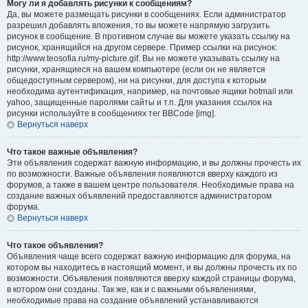
Могу ли я добавлять рисунки к сообщениям?
Да, вы можете размещать рисунки в сообщениях. Если администратор
разрешил добавлять вложения, то вы можете напрямую загрузить
рисунок в сообщение. В противном случае вы можете указать ссылку на
рисунок, хранящийся на другом сервере. Пример ссылки на рисунок:
http://www.teosofia.ru/my-picture.gif. Вы не можете указывать ссылку на
рисунки, хранящиеся на вашем компьютере (если он не является
общедоступным сервером), ни на рисунки, для доступа к которым
необходима аутентификация, например, на почтовые ящики hotmail или
yahoo, защищенные паролями сайты и т.п. Для указания ссылок на
рисунки используйте в сообщениях тег BBCode [img].
Вернуться наверх
Что такое важные объявления?
Эти объявления содержат важную информацию, и вы должны прочесть их
по возможности. Важные объявления появляются вверху каждого из
форумов, а также в вашем центре пользователя. Необходимые права на
создание важных объявлений предоставляются администратором
форума.
Вернуться наверх
Что такое объявления?
Объявления чаще всего содержат важную информацию для форума, на
котором вы находитесь в настоящий момент, и вы должны прочесть их по
возможности. Объявления появляются вверху каждой страницы форума,
в котором они созданы. Так же, как и с важными объявлениями,
необходимые права на создание объявлений устанавливаются