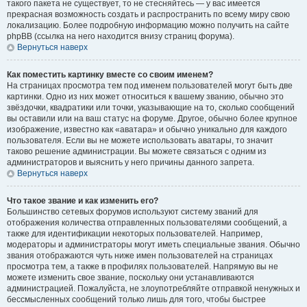
такого пакета не существует, то не стесняйтесь — у вас имеется
прекрасная возможность создать и распространить по всему миру свою
локализацию. Более подробную информацию можно получить на сайте
phpBB (ссылка на него находится внизу страниц форума).
Вернуться наверх
Как поместить картинку вместе со своим именем?
На страницах просмотра тем под именем пользователей могут быть две
картинки. Одно из них может относиться к вашему званию, обычно это
звёздочки, квадратики или точки, указывающие на то, сколько сообщений
вы оставили или на ваш статус на форуме. Другое, обычно более крупное
изображение, известно как «аватара» и обычно уникально для каждого
пользователя. Если вы не можете использовать аватары, то значит
таково решение администрации. Вы можете связаться с одним из
администраторов и выяснить у него причины данного запрета.
Вернуться наверх
Что такое звание и как изменить его?
Большинство сетевых форумов используют систему званий для
отображения количества отправленных пользователями сообщений, а
также для идентификации некоторых пользователей. Например,
модераторы и администраторы могут иметь специальные звания. Обычно
звания отображаются чуть ниже имен пользователей на страницах
просмотра тем, а также в профилях пользователей. Напрямую вы не
можете изменить свое звание, поскольку они устанавливаются
администрацией. Пожалуйста, не злоупотребляйте отправкой ненужных и
бессмысленных сообщений только лишь для того, чтобы быстрее