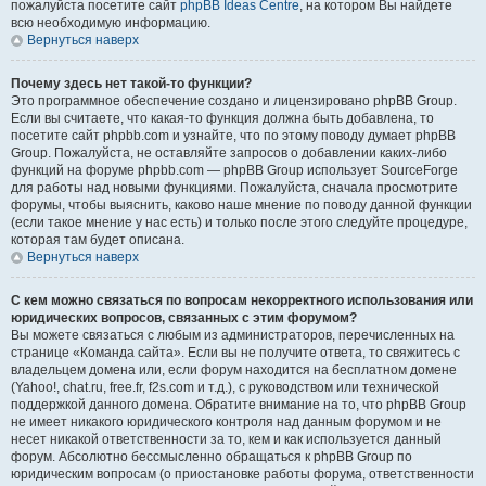
пожалуйста посетите сайт
phpBB Ideas Centre
, на котором Вы найдете
всю необходимую информацию.
Вернуться наверх
Почему здесь нет такой-то функции?
Это программное обеспечение создано и лицензировано phpBB Group.
Если вы считаете, что какая-то функция должна быть добавлена, то
посетите сайт phpbb.com и узнайте, что по этому поводу думает phpBB
Group. Пожалуйста, не оставляйте запросов о добавлении каких-либо
функций на форуме phpbb.com — phpBB Group использует SourceForge
для работы над новыми функциями. Пожалуйста, сначала просмотрите
форумы, чтобы выяснить, каково наше мнение по поводу данной функции
(если такое мнение у нас есть) и только после этого следуйте процедуре,
которая там будет описана.
Вернуться наверх
С кем можно связаться по вопросам некорректного использования или
юридических вопросов, связанных с этим форумом?
Вы можете связаться с любым из администраторов, перечисленных на
странице «Команда сайта». Если вы не получите ответа, то свяжитесь с
владельцем домена или, если форум находится на бесплатном домене
(Yahoo!, chat.ru, free.fr, f2s.com и т.д.), с руководством или технической
поддержкой данного домена. Обратите внимание на то, что phpBB Group
не имеет никакого юридического контроля над данным форумом и не
несет никакой ответственности за то, кем и как используется данный
форум. Абсолютно бессмысленно обращаться к phpBB Group по
юридическим вопросам (о приостановке работы форума, ответственности