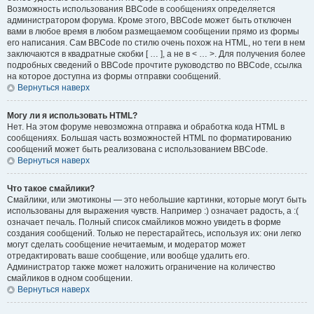
Возможность использования BBCode в сообщениях определяется
администратором форума. Кроме этого, BBCode может быть отключен
вами в любое время в любом размещаемом сообщении прямо из формы
его написания. Сам BBCode по стилю очень похож на HTML, но теги в нем
заключаются в квадратные скобки [ … ], а не в < … >. Для получения более
подробных сведений о BBCode прочтите руководство по BBCode, ссылка
на которое доступна из формы отправки сообщений.
Вернуться наверх
Могу ли я использовать HTML?
Нет. На этом форуме невозможна отправка и обработка кода HTML в
сообщениях. Большая часть возможностей HTML по форматированию
сообщений может быть реализована с использованием BBCode.
Вернуться наверх
Что такое смайлики?
Смайлики, или эмотиконы — это небольшие картинки, которые могут быть
использованы для выражения чувств. Например :) означает радость, а :(
означает печаль. Полный список смайликов можно увидеть в форме
создания сообщений. Только не перестарайтесь, используя их: они легко
могут сделать сообщение нечитаемым, и модератор может
отредактировать ваше сообщение, или вообще удалить его.
Администратор также может наложить ограничение на количество
смайликов в одном сообщении.
Вернуться наверх