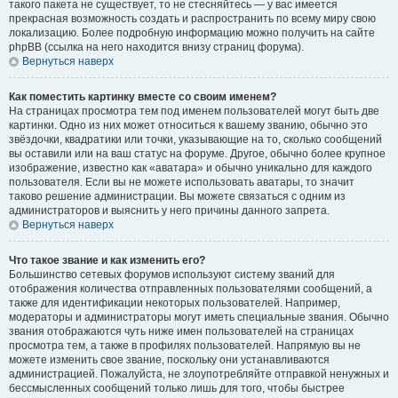
такого пакета не существует, то не стесняйтесь — у вас имеется
прекрасная возможность создать и распространить по всему миру свою
локализацию. Более подробную информацию можно получить на сайте
phpBB (ссылка на него находится внизу страниц форума).
Вернуться наверх
Как поместить картинку вместе со своим именем?
На страницах просмотра тем под именем пользователей могут быть две
картинки. Одно из них может относиться к вашему званию, обычно это
звёздочки, квадратики или точки, указывающие на то, сколько сообщений
вы оставили или на ваш статус на форуме. Другое, обычно более крупное
изображение, известно как «аватара» и обычно уникально для каждого
пользователя. Если вы не можете использовать аватары, то значит
таково решение администрации. Вы можете связаться с одним из
администраторов и выяснить у него причины данного запрета.
Вернуться наверх
Что такое звание и как изменить его?
Большинство сетевых форумов используют систему званий для
отображения количества отправленных пользователями сообщений, а
также для идентификации некоторых пользователей. Например,
модераторы и администраторы могут иметь специальные звания. Обычно
звания отображаются чуть ниже имен пользователей на страницах
просмотра тем, а также в профилях пользователей. Напрямую вы не
можете изменить свое звание, поскольку они устанавливаются
администрацией. Пожалуйста, не злоупотребляйте отправкой ненужных и
бессмысленных сообщений только лишь для того, чтобы быстрее