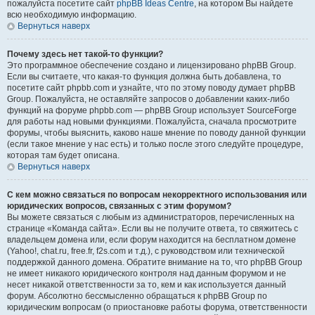
пожалуйста посетите сайт
phpBB Ideas Centre
, на котором Вы найдете
всю необходимую информацию.
Вернуться наверх
Почему здесь нет такой-то функции?
Это программное обеспечение создано и лицензировано phpBB Group.
Если вы считаете, что какая-то функция должна быть добавлена, то
посетите сайт phpbb.com и узнайте, что по этому поводу думает phpBB
Group. Пожалуйста, не оставляйте запросов о добавлении каких-либо
функций на форуме phpbb.com — phpBB Group использует SourceForge
для работы над новыми функциями. Пожалуйста, сначала просмотрите
форумы, чтобы выяснить, каково наше мнение по поводу данной функции
(если такое мнение у нас есть) и только после этого следуйте процедуре,
которая там будет описана.
Вернуться наверх
С кем можно связаться по вопросам некорректного использования или
юридических вопросов, связанных с этим форумом?
Вы можете связаться с любым из администраторов, перечисленных на
странице «Команда сайта». Если вы не получите ответа, то свяжитесь с
владельцем домена или, если форум находится на бесплатном домене
(Yahoo!, chat.ru, free.fr, f2s.com и т.д.), с руководством или технической
поддержкой данного домена. Обратите внимание на то, что phpBB Group
не имеет никакого юридического контроля над данным форумом и не
несет никакой ответственности за то, кем и как используется данный
форум. Абсолютно бессмысленно обращаться к phpBB Group по
юридическим вопросам (о приостановке работы форума, ответственности