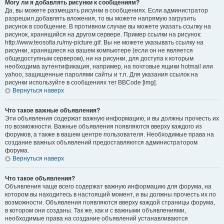
Могу ли я добавлять рисунки к сообщениям?
Да, вы можете размещать рисунки в сообщениях. Если администратор
разрешил добавлять вложения, то вы можете напрямую загрузить
рисунок в сообщение. В противном случае вы можете указать ссылку на
рисунок, хранящийся на другом сервере. Пример ссылки на рисунок:
http://www.teosofia.ru/my-picture.gif. Вы не можете указывать ссылку на
рисунки, хранящиеся на вашем компьютере (если он не является
общедоступным сервером), ни на рисунки, для доступа к которым
необходима аутентификация, например, на почтовые ящики hotmail или
yahoo, защищенные паролями сайты и т.п. Для указания ссылок на
рисунки используйте в сообщениях тег BBCode [img].
Вернуться наверх
Что такое важные объявления?
Эти объявления содержат важную информацию, и вы должны прочесть их
по возможности. Важные объявления появляются вверху каждого из
форумов, а также в вашем центре пользователя. Необходимые права на
создание важных объявлений предоставляются администратором
форума.
Вернуться наверх
Что такое объявления?
Объявления чаще всего содержат важную информацию для форума, на
котором вы находитесь в настоящий момент, и вы должны прочесть их по
возможности. Объявления появляются вверху каждой страницы форума,
в котором они созданы. Так же, как и с важными объявлениями,
необходимые права на создание объявлений устанавливаются