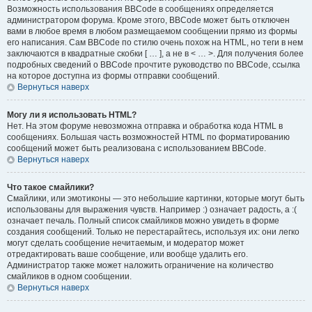
Возможность использования BBCode в сообщениях определяется
администратором форума. Кроме этого, BBCode может быть отключен
вами в любое время в любом размещаемом сообщении прямо из формы
его написания. Сам BBCode по стилю очень похож на HTML, но теги в нем
заключаются в квадратные скобки [ … ], а не в < … >. Для получения более
подробных сведений о BBCode прочтите руководство по BBCode, ссылка
на которое доступна из формы отправки сообщений.
Вернуться наверх
Могу ли я использовать HTML?
Нет. На этом форуме невозможна отправка и обработка кода HTML в
сообщениях. Большая часть возможностей HTML по форматированию
сообщений может быть реализована с использованием BBCode.
Вернуться наверх
Что такое смайлики?
Смайлики, или эмотиконы — это небольшие картинки, которые могут быть
использованы для выражения чувств. Например :) означает радость, а :(
означает печаль. Полный список смайликов можно увидеть в форме
создания сообщений. Только не перестарайтесь, используя их: они легко
могут сделать сообщение нечитаемым, и модератор может
отредактировать ваше сообщение, или вообще удалить его.
Администратор также может наложить ограничение на количество
смайликов в одном сообщении.
Вернуться наверх