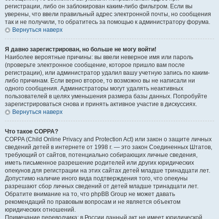
регистрации, либо он заблокирован каким-либо фильтром. Если вы
уверены, что ввели правильный адрес электронной почты, но сообщения
так и не получили, то обратитесь за помощью к администратору форума.
Вернуться наверх
Я давно зарегистрирован, но больше не могу войти!
Наиболее вероятные причины: вы ввели неверное имя или пароль
(проверьте электронное сообщение, которое пришло вам после
регистрации), или администратор удалил вашу учетную запись по каким-
либо причинам. Если верно второе, то возможно вы не написали ни
одного сообщения. Администраторы могут удалять неактивных
пользователей в целях уменьшения размера базы данных. Попробуйте
зарегистрироваться снова и принять активное участие в дискуссиях.
Вернуться наверх
Что такое COPPA?
COPPA (Child Online Privacy and Protection Act) или закон о защите личных
сведений детей в интернете от 1998 г. — это закон Соединенных Штатов,
требующий от сайтов, потенциально собирающих личные сведения,
иметь письменное разрешение родителей или других юридических
опекунов для регистрации на этих сайтах детей младше тринадцати лет.
Допустимо наличие иного вида подтверждения того, что опекуны
разрешают сбор личных сведений от детей младше тринадцати лет.
Обратите внимание на то, что phpBB Group не может давать
рекомендаций по правовым вопросам и не является объектом
юридических отношений.
Примечание переводчика: в России данный акт не имеет юридической