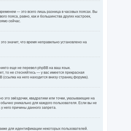
временем — это всего лишь разница в часовых поясах. Вы
го пояса, равно, как и большинства других настроек,
рямо сейчас.
 это значит, что время неправильно установлено на
никто еще не перевел phpBB на ваш язык.
ет, то не стесняйтесь — у вас имеется прекрасная
 (ссылка на него находится внизу страниц форума).
о это звёздочки, квадратики или точки, указывающие на
и обычно уникально для каждого пользователя. Если вы не
 у него причины данного запрета.
акже для идентификации некоторых пользователей.