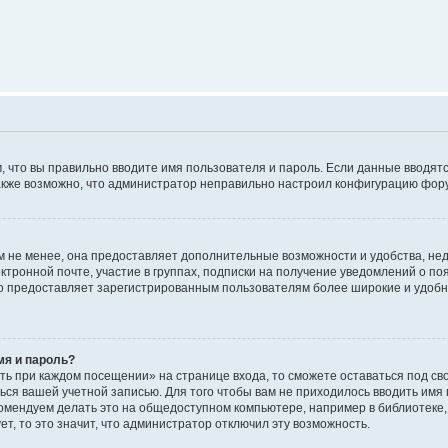
м, что вы правильно вводите имя пользователя и пароль. Если данные вводят
 Также возможно, что администратор неправильно настроил конфигурацию фор
 не менее, она предоставляет дополнительные возможности и удобства, не
ктронной почте, участие в группах, подписки на получение уведомлений о п
, но предоставляет зарегистрированным пользователям более широкие и удо
мя и пароль?
ть при каждом посещении» на странице входа, то сможете оставаться под с
аться вашей учетной записью. Для того чтобы вам не приходилось вводить имя
омендуем делать это на общедоступном компьютере, например в библиотеке, 
т, то это значит, что администратор отключил эту возможность.