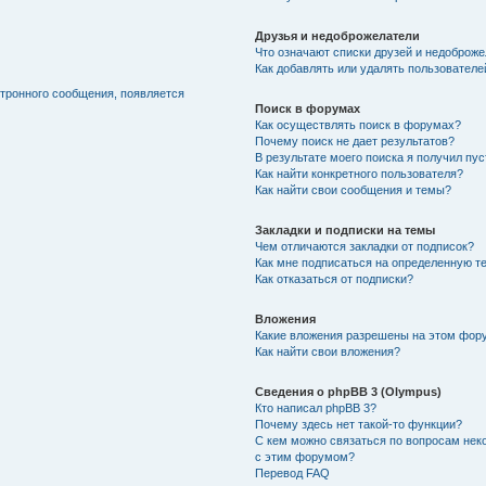
Друзья и недоброжелатели
Что означают списки друзей и недоброж
Как добавлять или удалять пользователе
ктронного сообщения, появляется
Поиск в форумах
Как осуществлять поиск в форумах?
Почему поиск не дает результатов?
В результате моего поиска я получил пу
Как найти конкретного пользователя?
Как найти свои сообщения и темы?
Закладки и подписки на темы
Чем отличаются закладки от подписок?
Как мне подписаться на определенную т
Как отказаться от подписки?
Вложения
Какие вложения разрешены на этом фор
Как найти свои вложения?
Сведения о phpBB 3 (Olympus)
Кто написал phpBB 3?
Почему здесь нет такой-то функции?
С кем можно связаться по вопросам нек
с этим форумом?
Перевод FAQ