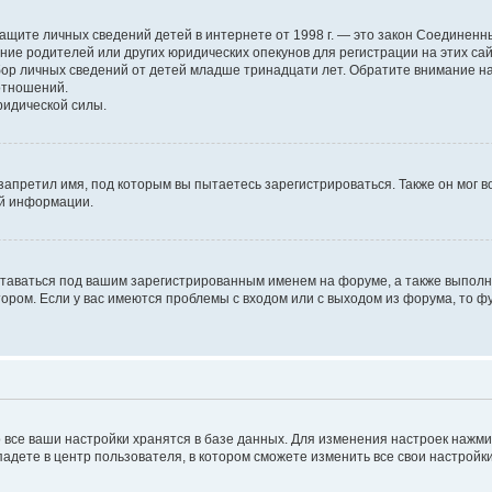
н о защите личных сведений детей в интернете от 1998 г. — это закон Соедине
е родителей или других юридических опекунов для регистрации на этих са
бор личных сведений от детей младше тринадцати лет. Обратите внимание на
отношений.
ридической силы.
запретил имя, под которым вы пытаетесь зарегистрироваться. Также он мог 
ой информации.
ставаться под вашим зарегистрированным именем на форуме, а также выполня
ром. Если у вас имеются проблемы с входом или с выходом из форума, то ф
 все ваши настройки хранятся в базе данных. Для изменения настроек нажм
падете в центр пользователя, в котором сможете изменить все свои настройки