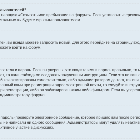
пользователей?
йти опцию «Скрывать мое пребывание на форуме». Если установить переключ
стальных вы будете скрытым пользователем.
лен, вы всегда можете запросить новый. Для этого перейдите на страницу вх
ожете войти на форум.
ователя и пароль. Если вы уверены, что вводите имя и пароль правильно, то 
ет, то вам необходимо следовать полученным инструкциям. Если это не ваш с
были активированы самостоятельно, либо администратором до того, как они 
занный вами при регистрации адрес электронной почты, то следуйте инструк
ри регистрации, либо он заблокирован каким-либо фильтром. Если вы уверены
к администратору форума.
пароль (проверьте электронное сообщение, которое пришло вам после регис
 вы не написали ни одного сообщения. Администраторы могут удалять неакт
ктивное участие в дискуссиях.