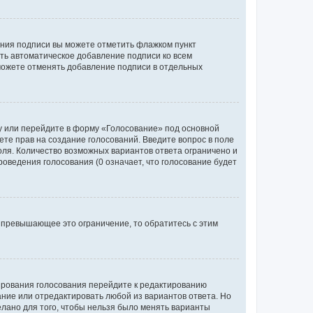
ания подписи вы можете отметить флажком пункт
ь автоматическое добавление подписи ко всем
можете отменять добавление подписи в отдельных
у или перейдите в форму «Голосование» под основной
ете прав на создание голосований. Введите вопрос в поле
поля. Количество возможных вариантов ответа ограничено и
оведения голосования (0 означает, что голосование будет
 превышающее это ограничение, то обратитесь с этим
тирования голосования перейдите к редактированию
вание или отредактировать любой из вариантов ответа. Но
елано для того, чтобы нельзя было менять варианты