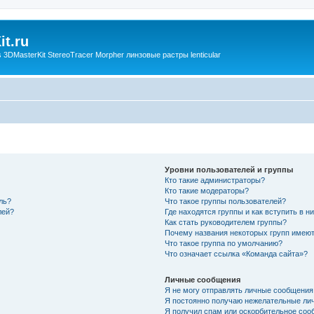
t.ru
3DMasterKit StereoTracer Morpher линзовые растры lenticular
Уровни пользователей и группы
Кто такие администраторы?
Кто такие модераторы?
ль?
Что такое группы пользователей?
лей?
Где находятся группы и как вступить в н
Как стать руководителем группы?
Почему названия некоторых групп имеют
Что такое группа по умолчанию?
Что означает ссылка «Команда сайта»?
Личные сообщения
Я не могу отправлять личные сообщения
Я постоянно получаю нежелательные ли
Я получил спам или оскорбительное соо