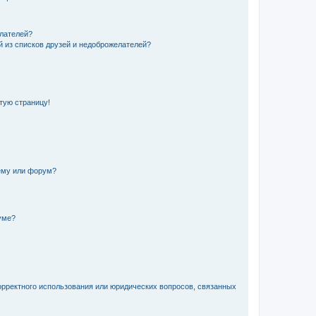
елателей?
й из списков друзей и недоброжелателей?
стую страницу!
ему или форум?
уме?
орректного использования или юридических вопросов, связанных