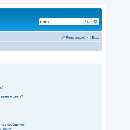
Регистрация
Вход
их?
 разные цвета?
!
чные сообщения!
бщение!