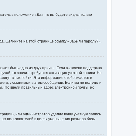
атель в положение «Да», то вы будете видны только
ода, щелкните на этой странице ссылку «Забыли пароль?»,
может быть одна из двух причин. Если включена поддержка
лучай, то значит, требуется активация учетной записи. На
смогут в них войти. Эта информация отображается в
циям, указанными в этом сообщении. Если вы не получили
, что ввели правильный адрес электронной почты, но
трации), или администратор удалил вашу учетную запись
ивных пользователей в целях уменьшения размера базы