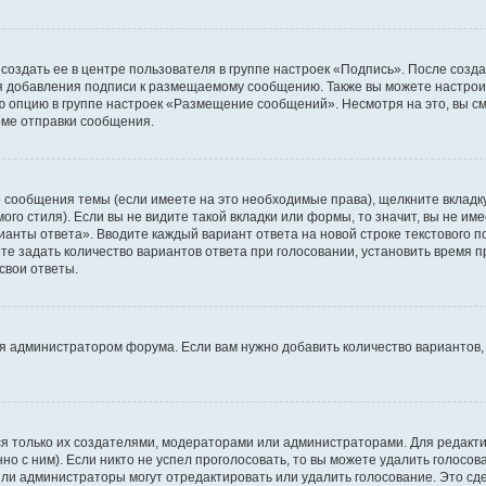
создать ее в центре пользователя в группе настроек «Подпись». После созд
 добавления подписи к размещаемому сообщению. Также вы можете настроит
опцию в группе настроек «Размещение сообщений». Несмотря на это, вы с
рме отправки сообщения.
 сообщения темы (если имеете на это необходимые права), щелкните вкладк
го стиля). Если вы не видите такой вкладки или формы, то значит, вы не име
рианты ответа». Вводите каждый вариант ответа на новой строке текстового 
 задать количество вариантов ответа при голосовании, установить время пр
свои ответы.
я администратором форума. Если вам нужно добавить количество вариантов,
ться только их создателями, модераторами или администраторами. Для редак
но с ним). Если никто не успел проголосовать, то вы можете удалить голосо
или администраторы могут отредактировать или удалить голосование. Это сд