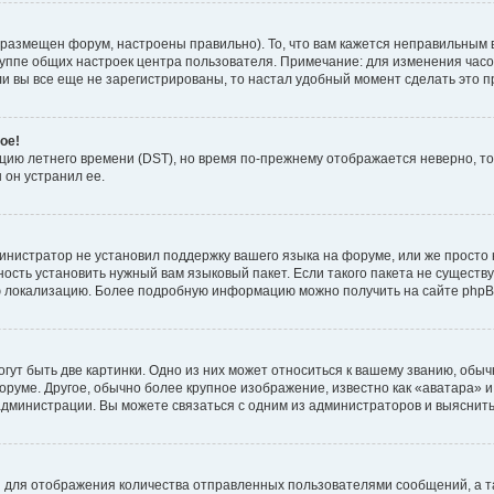
 размещен форум, настроены правильно). То, что вам кажется неправильным 
руппе общих настроек центра пользователя. Примечание: для изменения часово
 вы все еще не зарегистрированы, то настал удобный момент сделать это п
ое!
пцию летнего времени (
DST
), но время по-прежнему отображается неверно, то
 он устранил ее.
инистратор не установил поддержку вашего языка на форуме, или же просто 
ость установить нужный вам языковый пакет. Если такого пакета не существу
ю локализацию. Более подробную информацию можно получить на сайте phpBB
ут быть две картинки. Одно из них может относиться к вашему званию, обычн
форуме. Другое, обычно более крупное изображение, известно как «аватара» 
администрации. Вы можете связаться с одним из администраторов и выяснить
 для отображения количества отправленных пользователями сообщений, а т