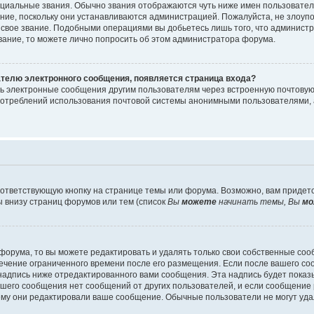
циальные звания. Обычно звания отображаются чуть ниже имен пользователе
ание, поскольку они устанавливаются администрацией. Пожалуйста, не злоу
 свое звание. Подобными операциями вы добьетесь лишь того, что админист
звание, то можете лично попросить об этом администратора форума.
ателю электронного сообщения, появляется страница входа?
ть электронные сообщения другим пользователям через встроенную почтову
отреблений использования почтовой системы анонимными пользователями, 
ответствующую кнопку на странице темы или форума. Возможно, вам придет
 внизу страниц форумов или тем (список
Вы
можете
начинать темы, Вы
мо
орума, то вы можете редактировать и удалять только свои собственные со
течение ограниченного времени после его размещения. Если после вашего с
дпись ниже отредактированного вами сообщения. Эта надпись будет показыв
вашего сообщения нет сообщений от других пользователей, и если сообщени
чему они редактировали ваше сообщение. Обычные пользователи не могут уда