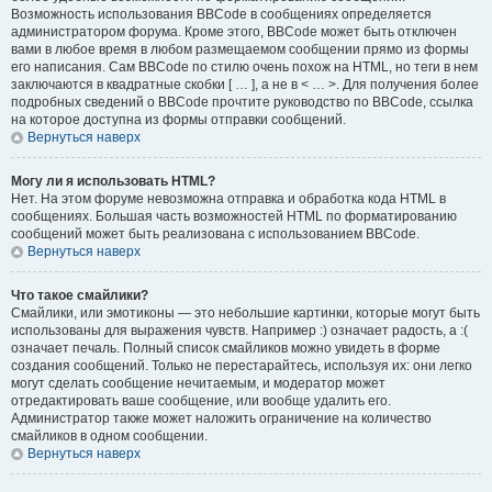
Возможность использования BBCode в сообщениях определяется
администратором форума. Кроме этого, BBCode может быть отключен
вами в любое время в любом размещаемом сообщении прямо из формы
его написания. Сам BBCode по стилю очень похож на HTML, но теги в нем
заключаются в квадратные скобки [ … ], а не в < … >. Для получения более
подробных сведений о BBCode прочтите руководство по BBCode, ссылка
на которое доступна из формы отправки сообщений.
Вернуться наверх
Могу ли я использовать HTML?
Нет. На этом форуме невозможна отправка и обработка кода HTML в
сообщениях. Большая часть возможностей HTML по форматированию
сообщений может быть реализована с использованием BBCode.
Вернуться наверх
Что такое смайлики?
Смайлики, или эмотиконы — это небольшие картинки, которые могут быть
использованы для выражения чувств. Например :) означает радость, а :(
означает печаль. Полный список смайликов можно увидеть в форме
создания сообщений. Только не перестарайтесь, используя их: они легко
могут сделать сообщение нечитаемым, и модератор может
отредактировать ваше сообщение, или вообще удалить его.
Администратор также может наложить ограничение на количество
смайликов в одном сообщении.
Вернуться наверх