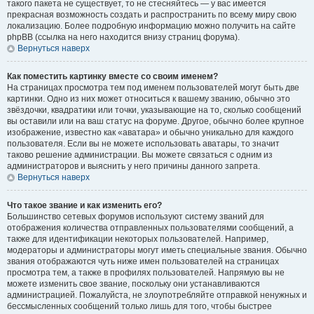
такого пакета не существует, то не стесняйтесь — у вас имеется
прекрасная возможность создать и распространить по всему миру свою
локализацию. Более подробную информацию можно получить на сайте
phpBB (ссылка на него находится внизу страниц форума).
Вернуться наверх
Как поместить картинку вместе со своим именем?
На страницах просмотра тем под именем пользователей могут быть две
картинки. Одно из них может относиться к вашему званию, обычно это
звёздочки, квадратики или точки, указывающие на то, сколько сообщений
вы оставили или на ваш статус на форуме. Другое, обычно более крупное
изображение, известно как «аватара» и обычно уникально для каждого
пользователя. Если вы не можете использовать аватары, то значит
таково решение администрации. Вы можете связаться с одним из
администраторов и выяснить у него причины данного запрета.
Вернуться наверх
Что такое звание и как изменить его?
Большинство сетевых форумов используют систему званий для
отображения количества отправленных пользователями сообщений, а
также для идентификации некоторых пользователей. Например,
модераторы и администраторы могут иметь специальные звания. Обычно
звания отображаются чуть ниже имен пользователей на страницах
просмотра тем, а также в профилях пользователей. Напрямую вы не
можете изменить свое звание, поскольку они устанавливаются
администрацией. Пожалуйста, не злоупотребляйте отправкой ненужных и
бессмысленных сообщений только лишь для того, чтобы быстрее