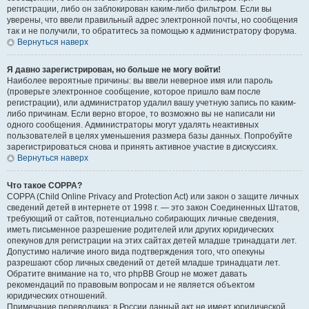
регистрации, либо он заблокирован каким-либо фильтром. Если вы
уверены, что ввели правильный адрес электронной почты, но сообщения
так и не получили, то обратитесь за помощью к администратору форума.
Вернуться наверх
Я давно зарегистрирован, но больше не могу войти!
Наиболее вероятные причины: вы ввели неверное имя или пароль
(проверьте электронное сообщение, которое пришло вам после
регистрации), или администратор удалил вашу учетную запись по каким-
либо причинам. Если верно второе, то возможно вы не написали ни
одного сообщения. Администраторы могут удалять неактивных
пользователей в целях уменьшения размера базы данных. Попробуйте
зарегистрироваться снова и принять активное участие в дискуссиях.
Вернуться наверх
Что такое COPPA?
COPPA (Child Online Privacy and Protection Act) или закон о защите личных
сведений детей в интернете от 1998 г. — это закон Соединенных Штатов,
требующий от сайтов, потенциально собирающих личные сведения,
иметь письменное разрешение родителей или других юридических
опекунов для регистрации на этих сайтах детей младше тринадцати лет.
Допустимо наличие иного вида подтверждения того, что опекуны
разрешают сбор личных сведений от детей младше тринадцати лет.
Обратите внимание на то, что phpBB Group не может давать
рекомендаций по правовым вопросам и не является объектом
юридических отношений.
Примечание переводчика: в России данный акт не имеет юридической