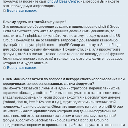
пожалуйста посетите сайт
phpBB Ideas Centre
, на котором Вы найдете
всю необходимую информацию.
Вернуться наверх
Почему здесь нет такой-то функции?
Это программное обеспечение создано и лицензировано phpBB Group.
Если вы считаете, что какая-то функция должна быть добавлена, то
посетите сайт phpbb.com и узнайте, что по этому поводу думает phpBB
Group. Пожалуйста, не оставляйте запросов о добавлении каких-либо
функций на форуме phpbb.com — phpBB Group использует SourceForge
для работы над новыми функциями. Пожалуйста, сначала просмотрите
форумы, чтобы выяснить, каково наше мнение по поводу данной функции
(если такое мнение у нас есть) и только после этого следуйте процедуре,
которая там будет описана.
Вернуться наверх
С кем можно связаться по вопросам некорректного использования или
юридических вопросов, связанных с этим форумом?
Вы можете связаться с любым из администраторов, перечисленных на
странице «Команда сайта». Если вы не получите ответа, то свяжитесь с
владельцем домена или, если форум находится на бесплатном домене
(Yahoo!, chat.ru, free.fr, f2s.com и т.д.), с руководством или технической
поддержкой данного домена. Обратите внимание на то, что phpBB Group
не имеет никакого юридического контроля над данным форумом и не
несет никакой ответственности за то, кем и как используется данный
форум. Абсолютно бессмысленно обращаться к phpBB Group по
юридическим вопросам (о приостановке работы форума, ответственности