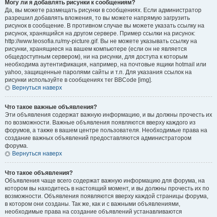
Могу ли я добавлять рисунки к сообщениям?
Да, вы можете размещать рисунки в сообщениях. Если администратор
разрешил добавлять вложения, то вы можете напрямую загрузить
рисунок в сообщение. В противном случае вы можете указать ссылку на
рисунок, хранящийся на другом сервере. Пример ссылки на рисунок:
http://www.teosofia.ru/my-picture.gif. Вы не можете указывать ссылку на
рисунки, хранящиеся на вашем компьютере (если он не является
общедоступным сервером), ни на рисунки, для доступа к которым
необходима аутентификация, например, на почтовые ящики hotmail или
yahoo, защищенные паролями сайты и т.п. Для указания ссылок на
рисунки используйте в сообщениях тег BBCode [img].
Вернуться наверх
Что такое важные объявления?
Эти объявления содержат важную информацию, и вы должны прочесть их
по возможности. Важные объявления появляются вверху каждого из
форумов, а также в вашем центре пользователя. Необходимые права на
создание важных объявлений предоставляются администратором
форума.
Вернуться наверх
Что такое объявления?
Объявления чаще всего содержат важную информацию для форума, на
котором вы находитесь в настоящий момент, и вы должны прочесть их по
возможности. Объявления появляются вверху каждой страницы форума,
в котором они созданы. Так же, как и с важными объявлениями,
необходимые права на создание объявлений устанавливаются