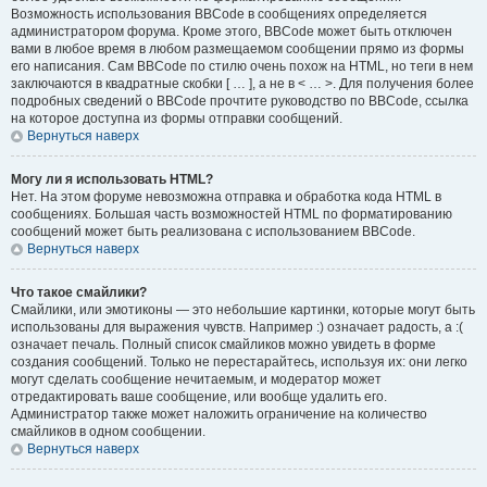
Возможность использования BBCode в сообщениях определяется
администратором форума. Кроме этого, BBCode может быть отключен
вами в любое время в любом размещаемом сообщении прямо из формы
его написания. Сам BBCode по стилю очень похож на HTML, но теги в нем
заключаются в квадратные скобки [ … ], а не в < … >. Для получения более
подробных сведений о BBCode прочтите руководство по BBCode, ссылка
на которое доступна из формы отправки сообщений.
Вернуться наверх
Могу ли я использовать HTML?
Нет. На этом форуме невозможна отправка и обработка кода HTML в
сообщениях. Большая часть возможностей HTML по форматированию
сообщений может быть реализована с использованием BBCode.
Вернуться наверх
Что такое смайлики?
Смайлики, или эмотиконы — это небольшие картинки, которые могут быть
использованы для выражения чувств. Например :) означает радость, а :(
означает печаль. Полный список смайликов можно увидеть в форме
создания сообщений. Только не перестарайтесь, используя их: они легко
могут сделать сообщение нечитаемым, и модератор может
отредактировать ваше сообщение, или вообще удалить его.
Администратор также может наложить ограничение на количество
смайликов в одном сообщении.
Вернуться наверх