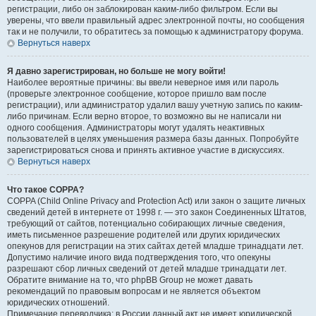
регистрации, либо он заблокирован каким-либо фильтром. Если вы
уверены, что ввели правильный адрес электронной почты, но сообщения
так и не получили, то обратитесь за помощью к администратору форума.
Вернуться наверх
Я давно зарегистрирован, но больше не могу войти!
Наиболее вероятные причины: вы ввели неверное имя или пароль
(проверьте электронное сообщение, которое пришло вам после
регистрации), или администратор удалил вашу учетную запись по каким-
либо причинам. Если верно второе, то возможно вы не написали ни
одного сообщения. Администраторы могут удалять неактивных
пользователей в целях уменьшения размера базы данных. Попробуйте
зарегистрироваться снова и принять активное участие в дискуссиях.
Вернуться наверх
Что такое COPPA?
COPPA (Child Online Privacy and Protection Act) или закон о защите личных
сведений детей в интернете от 1998 г. — это закон Соединенных Штатов,
требующий от сайтов, потенциально собирающих личные сведения,
иметь письменное разрешение родителей или других юридических
опекунов для регистрации на этих сайтах детей младше тринадцати лет.
Допустимо наличие иного вида подтверждения того, что опекуны
разрешают сбор личных сведений от детей младше тринадцати лет.
Обратите внимание на то, что phpBB Group не может давать
рекомендаций по правовым вопросам и не является объектом
юридических отношений.
Примечание переводчика: в России данный акт не имеет юридической