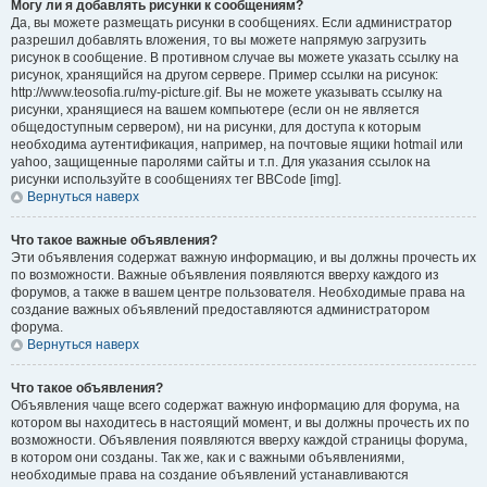
Могу ли я добавлять рисунки к сообщениям?
Да, вы можете размещать рисунки в сообщениях. Если администратор
разрешил добавлять вложения, то вы можете напрямую загрузить
рисунок в сообщение. В противном случае вы можете указать ссылку на
рисунок, хранящийся на другом сервере. Пример ссылки на рисунок:
http://www.teosofia.ru/my-picture.gif. Вы не можете указывать ссылку на
рисунки, хранящиеся на вашем компьютере (если он не является
общедоступным сервером), ни на рисунки, для доступа к которым
необходима аутентификация, например, на почтовые ящики hotmail или
yahoo, защищенные паролями сайты и т.п. Для указания ссылок на
рисунки используйте в сообщениях тег BBCode [img].
Вернуться наверх
Что такое важные объявления?
Эти объявления содержат важную информацию, и вы должны прочесть их
по возможности. Важные объявления появляются вверху каждого из
форумов, а также в вашем центре пользователя. Необходимые права на
создание важных объявлений предоставляются администратором
форума.
Вернуться наверх
Что такое объявления?
Объявления чаще всего содержат важную информацию для форума, на
котором вы находитесь в настоящий момент, и вы должны прочесть их по
возможности. Объявления появляются вверху каждой страницы форума,
в котором они созданы. Так же, как и с важными объявлениями,
необходимые права на создание объявлений устанавливаются