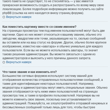
такого пакета не существует, то не стесняйтесь — у вас имеется
прекрасная возможность создать и распространить по всему миру свою
локализацию. Более подробную информацию можно получить на сайте
phpBB (ссылка на него находится внизу страниц форума).
Вернуться наверх
Как поместить картинку вместе со своим именем?
На страницах просмотра тем под именем пользователей могут быть две
картинки. Одно из них может относиться к вашему званию, обычно это
звёздочки, квадратики или точки, указывающие на то, сколько сообщений
вы оставили или на ваш статус на форуме. Другое, обычно более крупное
изображение, известно как «аватара» и обычно уникально для каждого
пользователя. Если вы не можете использовать аватары, то значит
таково решение администрации. Вы можете связаться с одним из
администраторов и выяснить у него причины данного запрета.
Вернуться наверх
Что такое звание и как изменить его?
Большинство сетевых форумов используют систему званий для
отображения количества отправленных пользователями сообщений, а
также для идентификации некоторых пользователей. Например,
модераторы и администраторы могут иметь специальные звания. Обычно
звания отображаются чуть ниже имен пользователей на страницах
просмотра тем, а также в профилях пользователей. Напрямую вы не
можете изменить свое звание, поскольку они устанавливаются
администрацией. Пожалуйста, не злоупотребляйте отправкой ненужных и
бессмысленных сообщений только лишь для того, чтобы быстрее