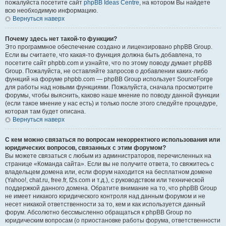
пожалуйста посетите сайт
phpBB Ideas Centre
, на котором Вы найдете
всю необходимую информацию.
Вернуться наверх
Почему здесь нет такой-то функции?
Это программное обеспечение создано и лицензировано phpBB Group.
Если вы считаете, что какая-то функция должна быть добавлена, то
посетите сайт phpbb.com и узнайте, что по этому поводу думает phpBB
Group. Пожалуйста, не оставляйте запросов о добавлении каких-либо
функций на форуме phpbb.com — phpBB Group использует SourceForge
для работы над новыми функциями. Пожалуйста, сначала просмотрите
форумы, чтобы выяснить, каково наше мнение по поводу данной функции
(если такое мнение у нас есть) и только после этого следуйте процедуре,
которая там будет описана.
Вернуться наверх
С кем можно связаться по вопросам некорректного использования или
юридических вопросов, связанных с этим форумом?
Вы можете связаться с любым из администраторов, перечисленных на
странице «Команда сайта». Если вы не получите ответа, то свяжитесь с
владельцем домена или, если форум находится на бесплатном домене
(Yahoo!, chat.ru, free.fr, f2s.com и т.д.), с руководством или технической
поддержкой данного домена. Обратите внимание на то, что phpBB Group
не имеет никакого юридического контроля над данным форумом и не
несет никакой ответственности за то, кем и как используется данный
форум. Абсолютно бессмысленно обращаться к phpBB Group по
юридическим вопросам (о приостановке работы форума, ответственности